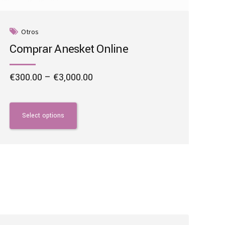
Otros
Comprar Anesket Online
Price
€
300.00
–
€
3,000.00
range:
This
€300.00
product
through
has
Select options
€3,000.00
multiple
variants.
The
options
may
be
chosen
on
the