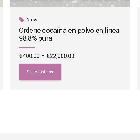
Otros
Ordene cocaína en polvo en línea
98.8% pura
Price
€
400.00
–
€
22,000.00
range:
This
€400.00
product
Select options
through
has
€22,000.00
multiple
variants.
The
options
may
be
chosen
on