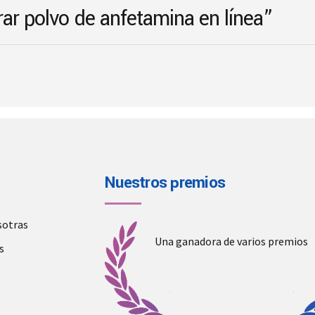
rar polvo de anfetamina en línea”
the
product
page
Nuestros premios
sotras
Una ganadora de varios premios
s