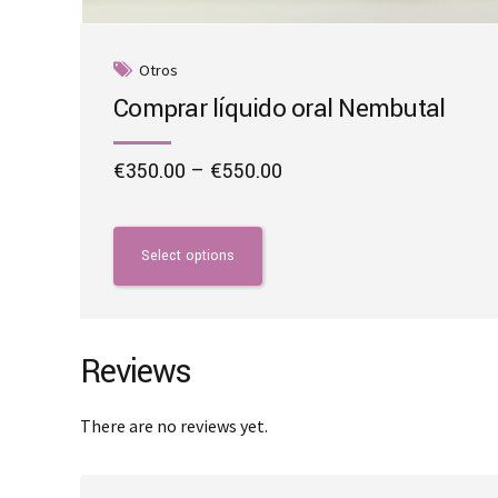
Otros
Comprar líquido oral Nembutal
Price
€
350.00
–
€
550.00
range:
This
€350.00
product
through
has
Select options
€550.00
multiple
variants.
The
options
Reviews
may
be
There are no reviews yet.
chosen
on
the