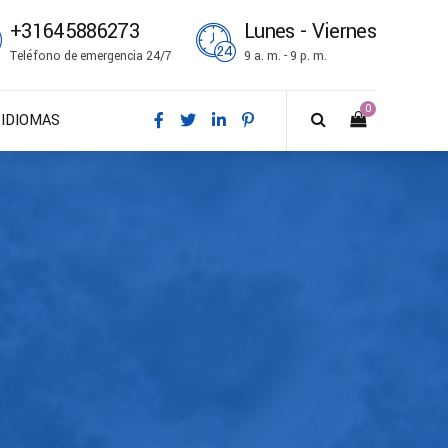
+31645886273
Lunes - Viernes
Teléfono de emergencia 24/7
9 a. m. - 9 p. m.
0
IDIOMAS
DA – Dansk
DE – Deutsch
EN – English
ES – Español
FR – Français
FI – Suomi
IT – Italiano
NO – Norsk bokmål