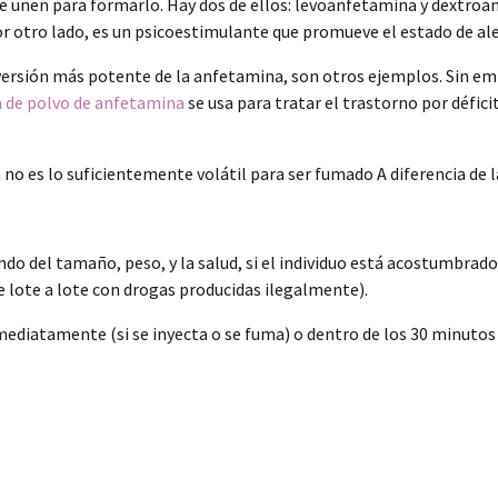
 se unen para formarlo. Hay dos de ellos: levoanfetamina y dextro
 otro lado, es un psicoestimulante que promueve el estado de ale
 versión más potente de la anfetamina, son otros ejemplos. Sin 
 de polvo de anfetamina
se usa para tratar el trastorno por défici
na no es lo suficientemente volátil para ser fumado A diferencia de
do del tamaño, peso, y la salud, si el individuo está acostumbrad
de lote a lote con drogas producidas ilegalmente).
iatamente (si se inyecta o se fuma) o dentro de los 30 minutos (s