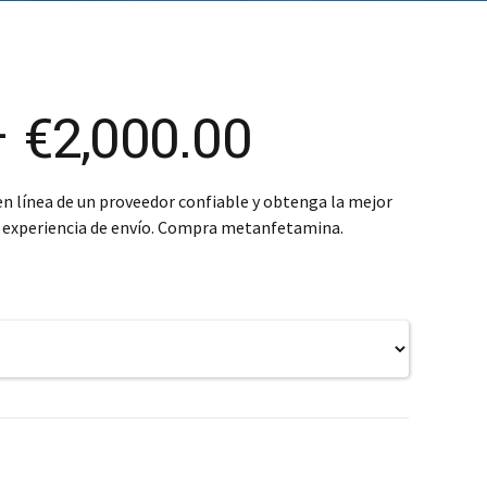
SK – Slovenčina
SL – Slovenščina
中文 (简体)
Price
–
€
2,000.00
range:
 línea de un proveedor confiable y obtenga la mejor
r experiencia de envío. Compra metanfetamina.
€240.00
through
€2,000.00