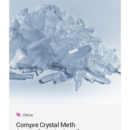
options
may
be
chosen
on
the
product
page
Otros
Compre Crystal Meth