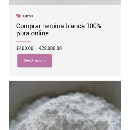
Otros
Comprar heroína blanca 100%
pura online
Price
€
400.00
–
€
22,000.00
range:
This
€400.00
product
Select options
through
has
€22,000.00
multiple
variants.
The
options
may
be
chosen
on
the
product