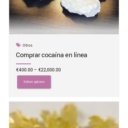
Otros
Comprar cocaína en línea
Price
€
400.00
–
€
22,000.00
range:
This
€400.00
product
Select options
through
has
€22,000.00
multiple
variants.
The
options
may
be