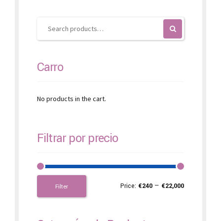
chosen
on
the
product
page
Carro
No products in the cart.
Filtrar por precio
Price:
€240
—
€22,000
Filter