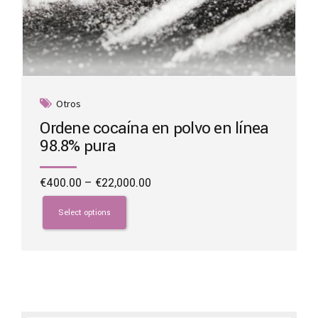
Otros
Ordene cocaína en polvo en línea
98.8% pura
Price
€
400.00
–
€
22,000.00
range:
This
€400.00
product
Select options
through
has
€22,000.00
multiple
variants.
The
options
may
be