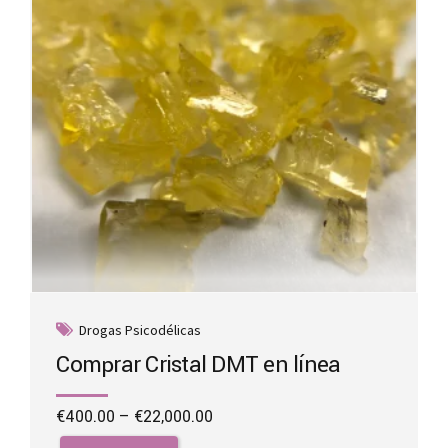
chosen
on
the
product
page
Drogas Psicodélicas
Comprar Cristal DMT en línea
Price
€
400.00
–
€
22,000.00
range:
This