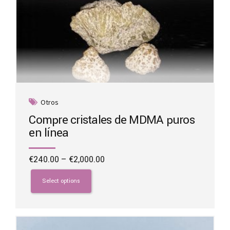
Otros
Compre cristales de MDMA puros
en línea
Price
€
240.00
–
€
2,000.00
range:
This
€240.00
product
Select options
through
has
€2,000.00
multiple
variants.
The