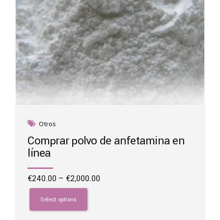
page
Otros
Comprar polvo de anfetamina en
línea
Price
€
240.00
–
€
2,000.00
range:
This
€240.00
product
Select options
through
has
€2,000.00
multiple