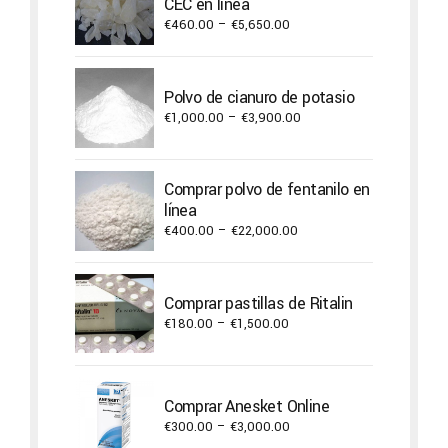
CEC en línea
Price
€
460.00
–
€
5,650.00
range:
€460.00
through
Polvo de cianuro de potasio
€5,650.00
Price
€
1,000.00
–
€
3,900.00
range:
€1,000.00
through
Comprar polvo de fentanilo en
€3,900.00
línea
Price
€
400.00
–
€
22,000.00
range:
€400.00
through
Comprar pastillas de Ritalin
€22,000.00
Price
€
180.00
–
€
1,500.00
range:
€180.00
through
Comprar Anesket Online
€1,500.00
Price
€
300.00
–
€
3,000.00
range: