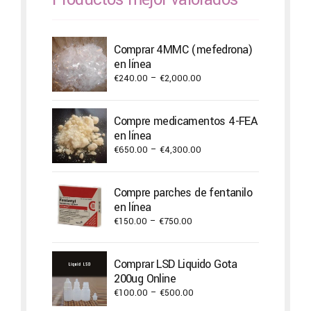
Comprar 4MMC (mefedrona)
en línea
Price
€
240.00
–
€
2,000.00
range:
€240.00
Compre medicamentos 4-FEA
through
en línea
€2,000.00
Price
€
650.00
–
€
4,300.00
range:
€650.00
Compre parches de fentanilo
through
en línea
€4,300.00
Price
€
150.00
–
€
750.00
range:
€150.00
Comprar LSD Liquido Gota
through
200ug Online
€750.00
Price
€
100.00
–
€
500.00
range: