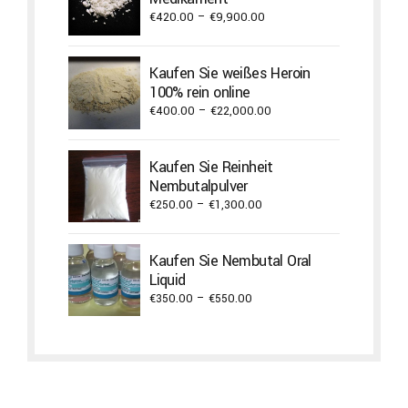
Price
€
420.00
–
€
9,900.00
range:
€420.00
Kaufen Sie weißes Heroin
through
100% rein online
€9,900.00
Price
€
400.00
–
€
22,000.00
range:
€400.00
Kaufen Sie Reinheit
through
Nembutalpulver
€22,000.00
Price
€
250.00
–
€
1,300.00
range:
€250.00
Kaufen Sie Nembutal Oral
through
Liquid
€1,300.00
Price
€
350.00
–
€
550.00
range:
€350.00
through
€550.00