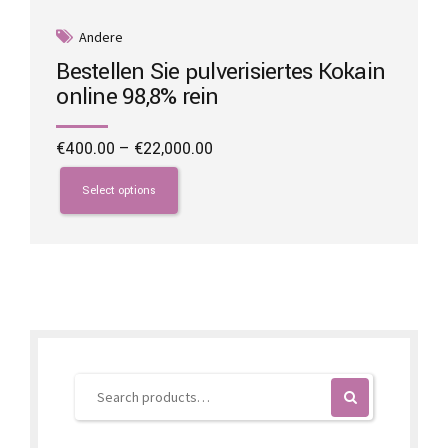
Andere
Bestellen Sie pulverisiertes Kokain
online 98,8% rein
Price
€
400.00
–
€
22,000.00
range:
This
€400.00
product
Select options
through
has
€22,000.00
multiple
variants.
The
options
may
be
chosen
on
the
product
page