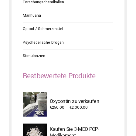
Forschungschemikalien
Marihuana
Opioid / Schmerzmittel
Psychedelische Drogen
Stimulanzien
Bestbewertete Produkte
Oxycontin zu verkaufen
Price
€
250.00
–
€
2,000.00
range:
€250.00
through
Kaufen Sie 3-MEO PCP-
€2,000.00
Medikament