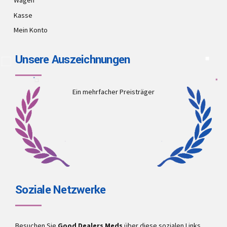
Wagen
Kasse
Mein Konto
Unsere Auszeichnungen
Ein mehrfacher Preisträger
Soziale Netzwerke
Besuchen Sie
Good Dealers Meds
über diese sozialen Links