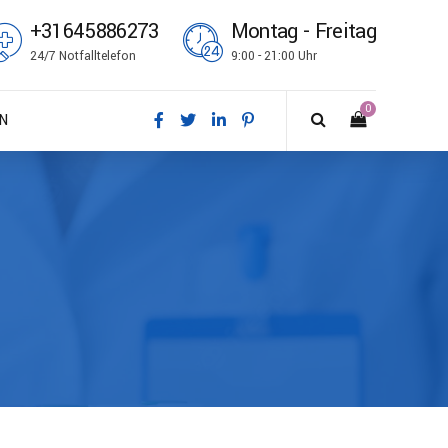
+31645886273
Montag - Freitag
24/7 Notfalltelefon
9:00 - 21:00 Uhr
0
N
sk
tsch
ish
ñol
çais
i
no
k bokmål