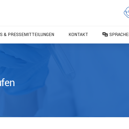
S & PRESSEMITTEILUNGEN
KONTAKT
SPRACHE
DA – Dan
DE – Deu
EN – Engl
ES – Espa
ufen
FR – Fran
FI – Suom
IT – Italia
NO – Nors