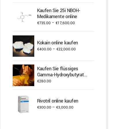
range:
€240.00
Kaufen Sie 25i NBOH-
through
Medikamente online
€2,000.00
Price
€
735.00
–
€
17,600.00
range:
€735.00
Kokain online kaufen
through
Price
€
400.00
–
€
22,000.00
€17,600.00
range:
€400.00
Kaufen Sie flüssiges
through
Gamma-Hydroxybutyrat
€22,000.00
(GHB).
€
280.00
Rivotril online kaufen
Price
€
300.00
–
€
3,000.00
range:
€300.00
through