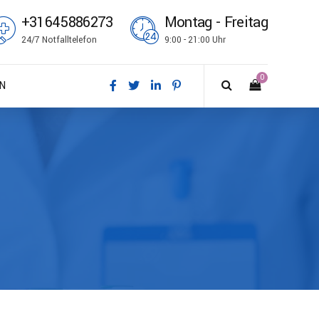
+31645886273
Montag - Freitag
24/7 Notfalltelefon
9:00 - 21:00 Uhr
0
N
sk
tsch
ish
ñol
çais
i
no
k bokmål