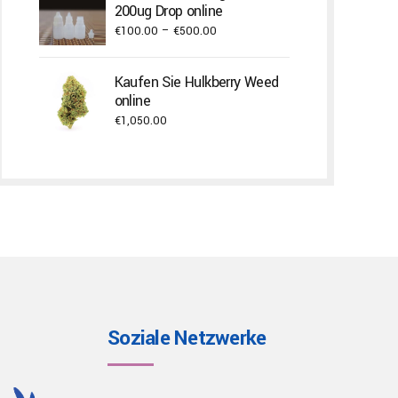
through
200ug Drop online
€750.00
Price
€
100.00
–
€
500.00
range:
€100.00
Kaufen Sie Hulkberry Weed
through
online
€500.00
€
1,050.00
Soziale Netzwerke