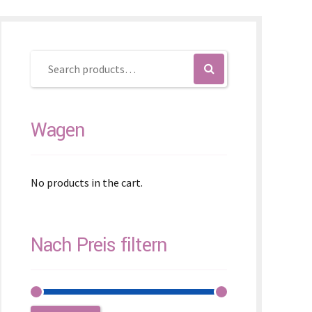
enčina
enščina
体)
Wagen
No products in the cart.
Nach Preis filtern