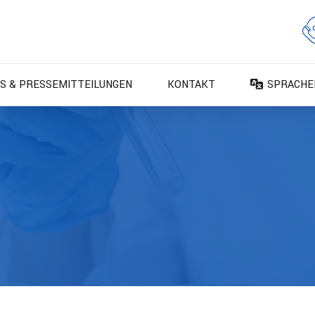
S & PRESSEMITTEILUNGEN
KONTAKT
SPRACHE
DA – Dan
DE – Deu
EN – Engl
ES – Espa
FR – Fran
FI – Suom
IT – Italia
NO – Nors