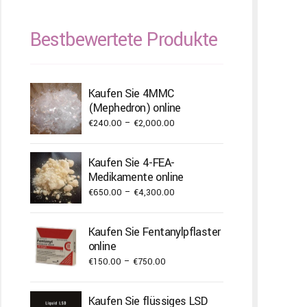
Bestbewertete Produkte
Kaufen Sie 4MMC
(Mephedron) online
Price
€
240.00
–
€
2,000.00
range:
€240.00
Kaufen Sie 4-FEA-
through
Medikamente online
€2,000.00
Price
€
650.00
–
€
4,300.00
range:
€650.00
Kaufen Sie Fentanylpflaster
through
online
€4,300.00
Price
€
150.00
–
€
750.00
range:
€150.00
Kaufen Sie flüssiges LSD