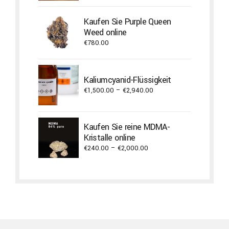
Kaufen Sie Purple Queen
Weed online
€
780.00
Kaliumcyanid-Flüssigkeit
Price
€
1,500.00
–
€
2,940.00
range:
€1,500.00
through
Kaufen Sie reine MDMA-
€2,940.00
Kristalle online
Price
€
240.00
–
€
2,000.00
range:
€240.00
through
€2,000.00