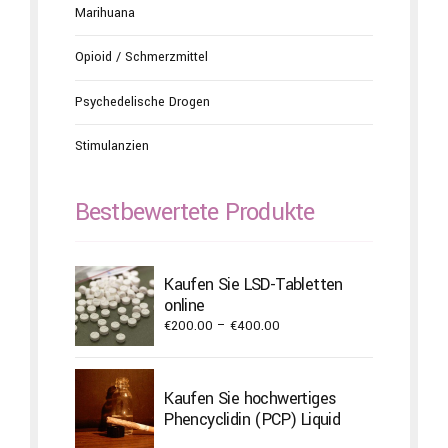
Marihuana
Opioid / Schmerzmittel
Psychedelische Drogen
Stimulanzien
Bestbewertete Produkte
Kaufen Sie LSD-Tabletten
online
Price
€
200.00
–
€
400.00
range:
€200.00
through
Kaufen Sie hochwertiges
€400.00
Phencyclidin (PCP) Liquid