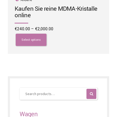
Kaufen Sie reine MDMA-Kristalle
online
Price
€
240.00
–
€
2,000.00
range:
This
€240.00
product
Select options
through
has
€2,000.00
multiple
variants.
The
options
may
be
chosen
on
the
product
page
Wagen