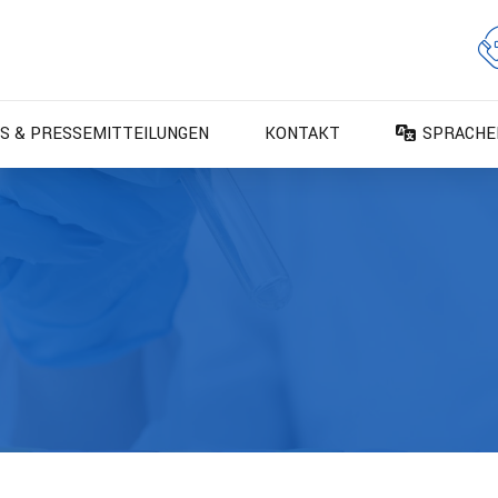
S & PRESSEMITTEILUNGEN
KONTAKT
SPRACHE
DA – Dan
DE – Deu
EN – Engl
ES – Espa
FR – Fran
FI – Suom
IT – Italia
NO – Nors