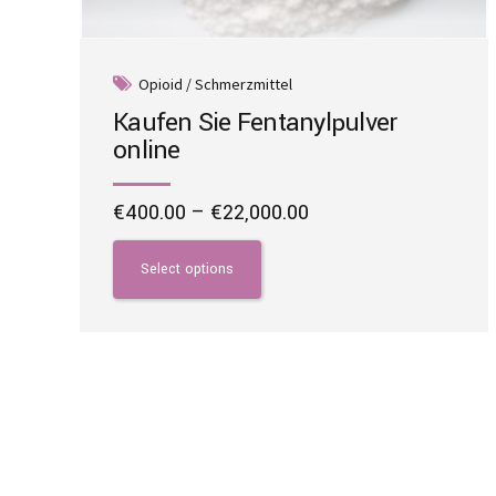
Opioid / Schmerzmittel
Kaufen Sie Fentanylpulver
online
Price
€
400.00
–
€
22,000.00
range:
This
€400.00
product
Select options
through
has
€22,000.00
multiple
variants.
The
options
may
be
chosen