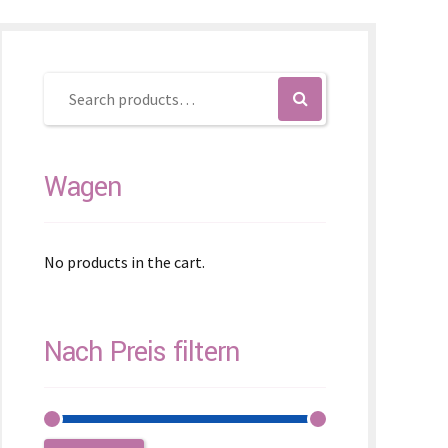
enčina
enščina
体)
Wagen
No products in the cart.
Nach Preis filtern