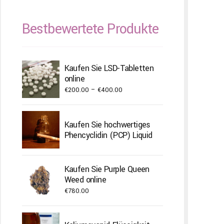
Bestbewertete Produkte
Kaufen Sie LSD-Tabletten
online
Price
€
200.00
–
€
400.00
range:
€200.00
Kaufen Sie hochwertiges
through
Phencyclidin (PCP) Liquid
€400.00
Kaufen Sie Purple Queen
Weed online
€
780.00