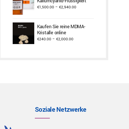
Kaliumcyanid-Flüssigkeit
Price
€
1,500.00
–
€
2,940.00
range:
€1,500.00
Kaufen Sie reine MDMA-
through
Kristalle online
€2,940.00
Price
€
240.00
–
€
2,000.00
range:
€240.00
through
€2,000.00
Soziale Netzwerke