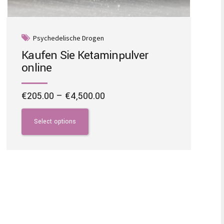
Psychedelische Drogen
Kaufen Sie Ketaminpulver
online
Price
€
205.00
–
€
4,500.00
range:
This
€205.00
product
Select options
through
has
€4,500.00
multiple
variants.
The
options
may
be
chosen