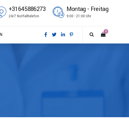
+31645886273
Montag - Freitag
24/7 Notfalltelefon
9:00 - 21:00 Uhr
0
N
sk
tsch
ish
ñol
çais
i
no
k bokmål