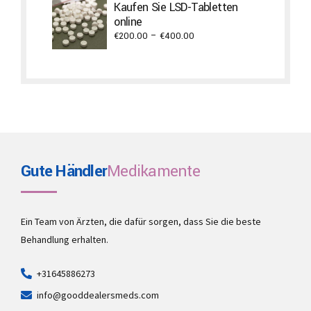
Kaufen Sie LSD-Tabletten
through
online
€1,400.00
Price
€
200.00
–
€
400.00
range:
€200.00
through
€400.00
Gute Händler
Medikamente
Ein Team von Ärzten, die dafür sorgen, dass Sie die beste
Behandlung erhalten.
+31645886273
info@gooddealersmeds.com