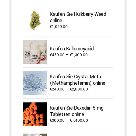
Kaufen Sie Hulkberry Weed
online
€
1,050.00
Kaufen Kaliumcyanid
Price
€
450.00
–
€
1,300.00
range:
€450.00
through
Kaufen Sie Crystal Meth
€1,300.00
(Methamphetamin) online
Price
€
240.00
–
€
2,000.00
range:
€240.00
Kaufen Sie Dexedrin 5 mg
through
Tabletten online
€2,000.00
Price
€
300.00
–
€
1,400.00
range:
€300.00