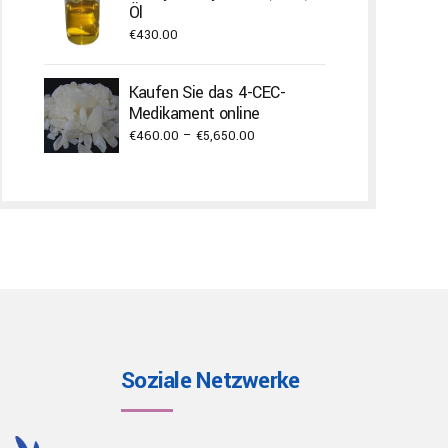
through
Öl
€900.00
€
430.00
Kaufen Sie das 4-CEC-
Medikament online
Price
€
460.00
–
€
5,650.00
range:
€460.00
through
€5,650.00
Soziale Netzwerke