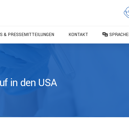
S & PRESSEMITTEILUNGEN
KONTAKT
SPRACHE
DA – Dan
DE – Deu
EN – Engl
ES – Espa
uf in den USA
FR – Fran
FI – Suom
IT – Italia
NO – Nors