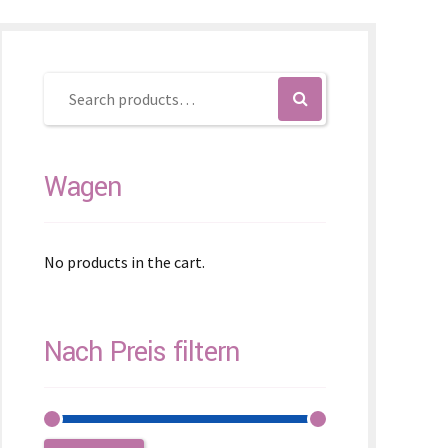
enčina
enščina
体)
Wagen
No products in the cart.
Nach Preis filtern