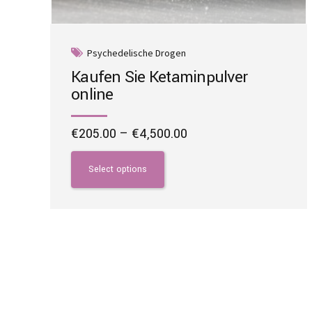
Psychedelische Drogen
Kaufen Sie Ketaminpulver
online
Price
€
205.00
–
€
4,500.00
range:
This
€205.00
product
Select options
through
has
€4,500.00
multiple
variants.
The
options
may
be
chosen