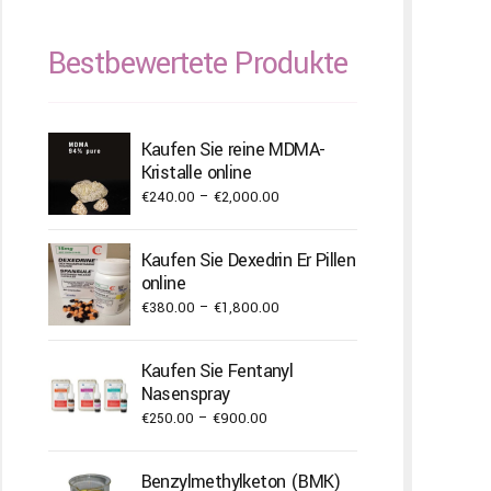
Bestbewertete Produkte
Kaufen Sie reine MDMA-
Kristalle online
Price
€
240.00
–
€
2,000.00
range:
€240.00
Kaufen Sie Dexedrin Er Pillen
through
online
€2,000.00
Price
€
380.00
–
€
1,800.00
range:
€380.00
Kaufen Sie Fentanyl
through
Nasenspray
€1,800.00
Price
€
250.00
–
€
900.00
range:
€250.00
Benzylmethylketon (BMK)