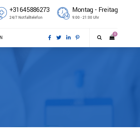
+31645886273
Montag - Freitag
24/7 Notfalltelefon
9:00 - 21:00 Uhr
0
N
sk
tsch
ish
ñol
çais
i
no
k bokmål