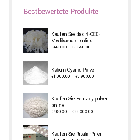
Bestbewertete Produkte
Kaufen Sie das 4-CEC-
Medikament online
Price
€
460.00
–
€
5,650.00
range:
€460.00
through
Kalium Cyanid Pulver
€5,650.00
Price
€
1,000.00
–
€
3,900.00
range:
€1,000.00
through
Kaufen Sie Fentanylpulver
€3,900.00
online
Price
€
400.00
–
€
22,000.00
range:
€400.00
through
Kaufen Sie Ritalin-Pillen
€22,000.00