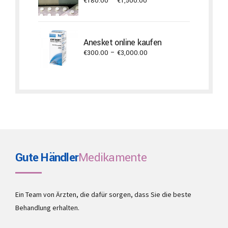
Price
€
180.00
–
€
1,500.00
range:
€180.00
through
Anesket online kaufen
€1,500.00
Price
€
300.00
–
€
3,000.00
range:
€300.00
through
€3,000.00
Gute Händler
Medikamente
Ein Team von Ärzten, die dafür sorgen, dass Sie die beste
Behandlung erhalten.