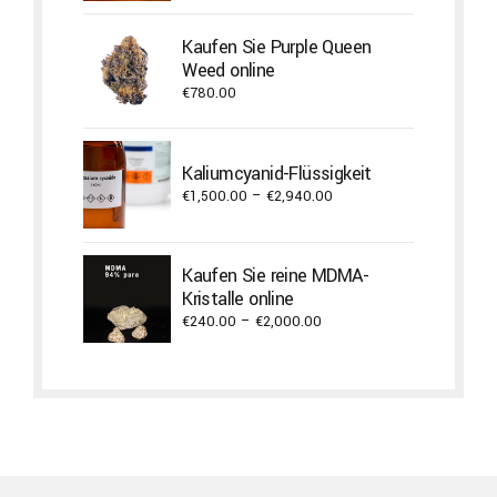
Kaufen Sie Purple Queen
Weed online
€
780.00
Kaliumcyanid-Flüssigkeit
Price
€
1,500.00
–
€
2,940.00
range:
€1,500.00
through
Kaufen Sie reine MDMA-
€2,940.00
Kristalle online
Price
€
240.00
–
€
2,000.00
range:
€240.00
through
€2,000.00