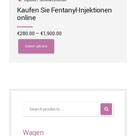
Kaufen Sie Fentanyl-Injektionen
online
Price
€
280.00
–
€
1,900.00
range:
This
€280.00
product
Select options
through
has
€1,900.00
multiple
variants.
The
options
may
be
chosen
on
the
product
page
Wagen