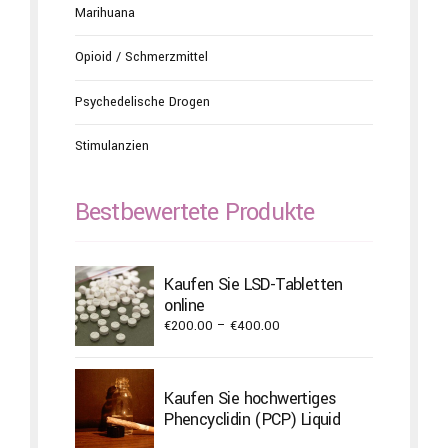
Marihuana
Opioid / Schmerzmittel
Psychedelische Drogen
Stimulanzien
Bestbewertete Produkte
Kaufen Sie LSD-Tabletten
online
Price
€
200.00
–
€
400.00
range:
€200.00
through
Kaufen Sie hochwertiges
€400.00
Phencyclidin (PCP) Liquid