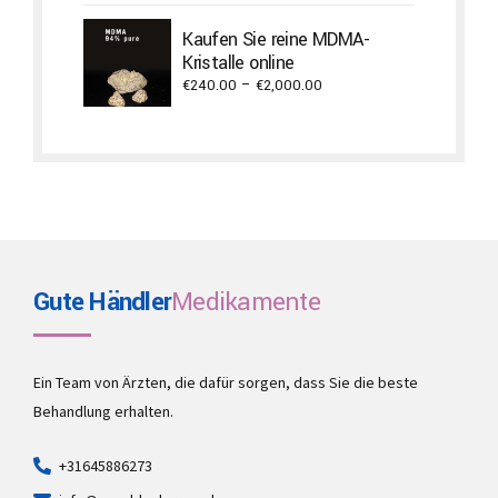
€1,500.00
through
Kaufen Sie reine MDMA-
€2,940.00
Kristalle online
Price
€
240.00
–
€
2,000.00
range:
€240.00
through
€2,000.00
Gute Händler
Medikamente
Ein Team von Ärzten, die dafür sorgen, dass Sie die beste
Behandlung erhalten.
+31645886273