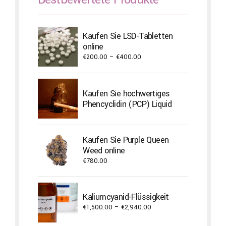
Kaufen Sie LSD-Tabletten
online
Price
€
200.00
–
€
400.00
range:
€200.00
through
Kaufen Sie hochwertiges
€400.00
Phencyclidin (PCP) Liquid
Kaufen Sie Purple Queen
Weed online
€
780.00
Kaliumcyanid-Flüssigkeit
Price
€
1,500.00
–
€
2,940.00
range: