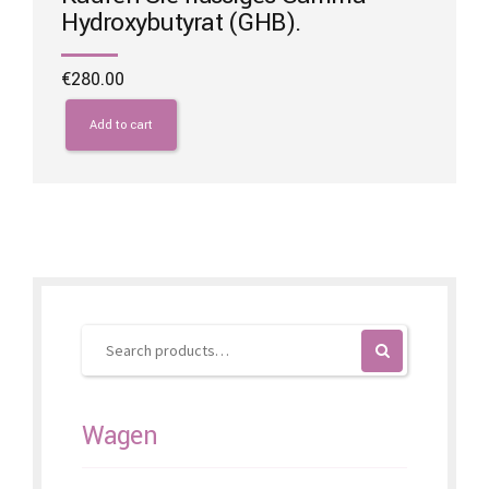
Hydroxybutyrat (GHB).
€
280.00
Add to cart
Wagen