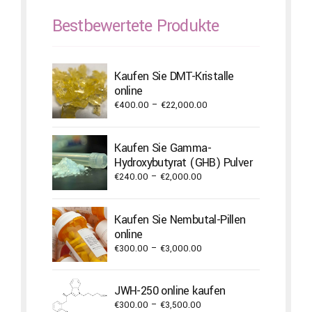
Bestbewertete Produkte
Kaufen Sie DMT-Kristalle
online
Price
€
400.00
–
€
22,000.00
range:
€400.00
Kaufen Sie Gamma-
through
Hydroxybutyrat (GHB) Pulver
€22,000.00
Price
€
240.00
–
€
2,000.00
range:
€240.00
Kaufen Sie Nembutal-Pillen
through
online
€2,000.00
Price
€
300.00
–
€
3,000.00
range:
€300.00
JWH-250 online kaufen
through
Price
€
300.00
–
€
3,500.00
€3,000.00