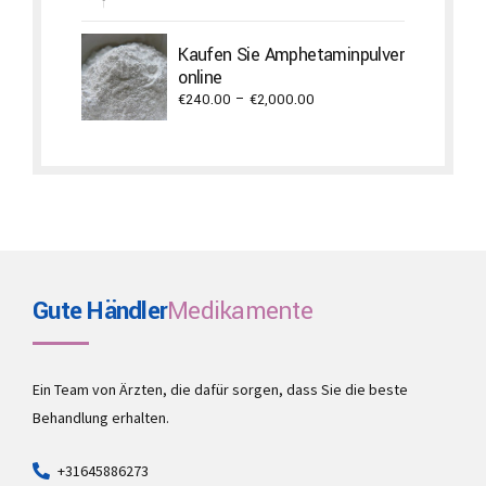
range:
€300.00
Kaufen Sie Amphetaminpulver
through
online
€3,500.00
Price
€
240.00
–
€
2,000.00
range:
€240.00
through
€2,000.00
Gute Händler
Medikamente
Ein Team von Ärzten, die dafür sorgen, dass Sie die beste
Behandlung erhalten.
+31645886273