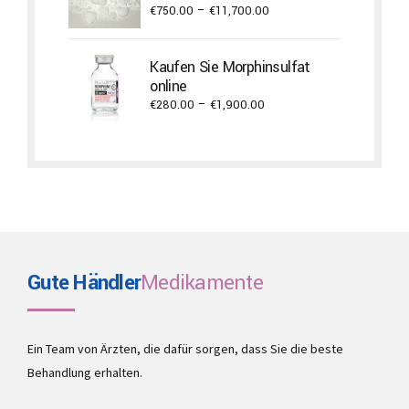
Price
€
750.00
–
€
11,700.00
range:
€750.00
Kaufen Sie Morphinsulfat
through
online
€11,700.00
Price
€
280.00
–
€
1,900.00
range:
€280.00
through
€1,900.00
Gute Händler
Medikamente
Ein Team von Ärzten, die dafür sorgen, dass Sie die beste
Behandlung erhalten.