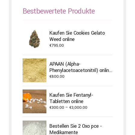
Bestbewertete Produkte
Kaufen Sie Cookies Gelato
Weed online
€
795.00
APAAN (Alpha-
Phenylacetoacetonitril) online
bestellen
€
800.00
Kaufen Sie Fentanyl-
Tabletten online
Price
€
300.00
–
€
3,000.00
range:
€300.00
Bestellen Sie 2 Oxo pce -
through
Medikamente
€3,000.00