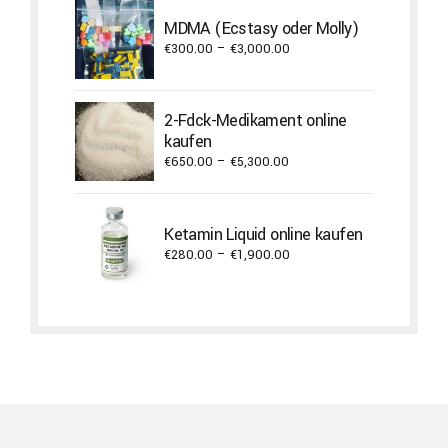
through
MDMA (Ecstasy oder Molly)
€3,800.00
Price
€
300.00
–
€
3,000.00
range:
€300.00
through
2-Fdck-Medikament online
€3,000.00
kaufen
Price
€
650.00
–
€
5,300.00
range:
€650.00
through
Ketamin Liquid online kaufen
€5,300.00
Price
€
280.00
–
€
1,900.00
range:
€280.00
through
€1,900.00