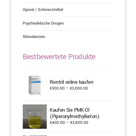
Opioid / Schmerzmittel
Psychedelische Drogen
Stimulanzien
Bestbewertete Produkte
Rivotril online kaufen
Price
€
300.00
–
€
3,000.00
range:
€300.00
through
Kaufen Sie PMK-Öl
€3,000.00
(Piperonylmethylketon).
Price
€
400.00
–
€
3,800.00
range:
€400.00