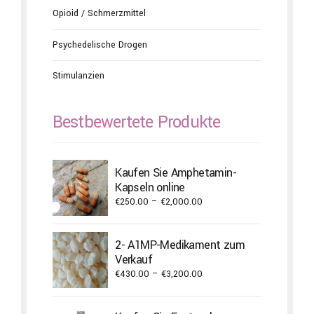
Opioid / Schmerzmittel
Psychedelische Drogen
Stimulanzien
Bestbewertete Produkte
Kaufen Sie Amphetamin-
Kapseln online
Price
€
250.00
–
€
2,000.00
range:
€250.00
2- A1MP-Medikament zum
through
Verkauf
€2,000.00
Price
€
430.00
–
€
3,200.00
range:
€430.00