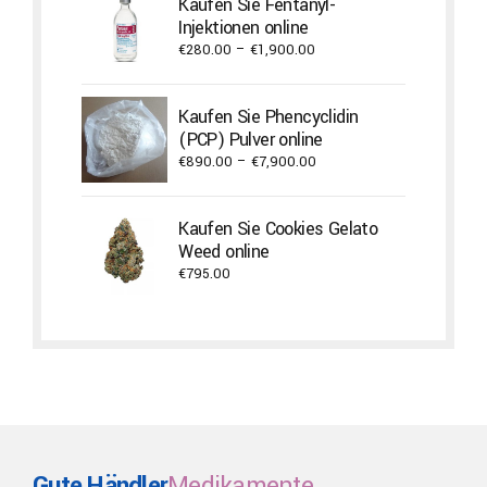
Kaufen Sie Fentanyl-
through
Injektionen online
€3,200.00
Price
€
280.00
–
€
1,900.00
range:
€280.00
Kaufen Sie Phencyclidin
through
(PCP) Pulver online
€1,900.00
Price
€
890.00
–
€
7,900.00
range:
€890.00
Kaufen Sie Cookies Gelato
through
Weed online
€7,900.00
€
795.00
Gute Händler
Medikamente