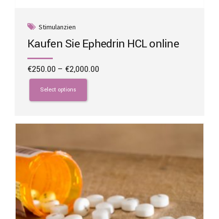
Stimulanzien
Kaufen Sie Ephedrin HCL online
Price
€
250.00
–
€
2,000.00
range:
This
€250.00
product
Select options
through
has
€2,000.00
multiple
variants.
The
options
may
be
chosen
on
the
product
page