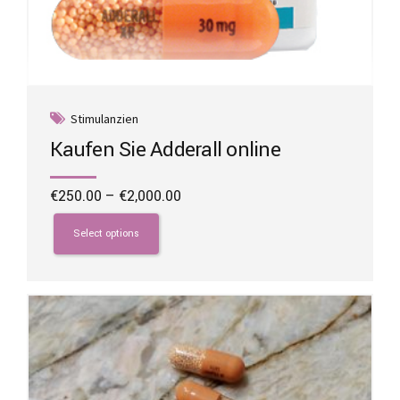
Stimulanzien
Kaufen Sie Adderall online
Price
€
250.00
–
€
2,000.00
range:
This
€250.00
product
Select options
through
has
€2,000.00
multiple
variants.
The
options
may
be
chosen