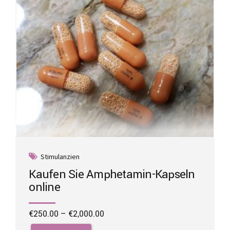
on
the
product
page
Stimulanzien
Kaufen Sie Amphetamin-Kapseln
online
Price
€
250.00
–
€
2,000.00
range:
This