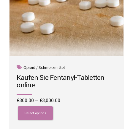
Opioid / Schmerzmittel
Kaufen Sie Fentanyl-Tabletten
online
Price
€
300.00
–
€
3,000.00
range:
This
€300.00
product
Select options
through
has
€3,000.00
multiple
variants.