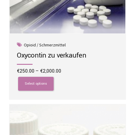
Opioid / Schmerzmittel
Oxycontin zu verkaufen
Price
€
250.00
–
€
2,000.00
range:
This
€250.00
product
Select options
through
has
€2,000.00
multiple
variants.
The
options
may
be
chosen