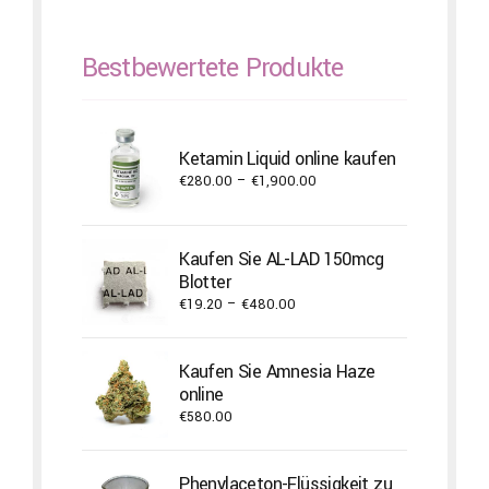
Bestbewertete Produkte
Ketamin Liquid online kaufen
Price
€
280.00
–
€
1,900.00
range:
€280.00
through
Kaufen Sie AL-LAD 150mcg
€1,900.00
Blotter
Price
€
19.20
–
€
480.00
range:
€19.20
Kaufen Sie Amnesia Haze
through
online
€480.00
€
580.00
Phenylaceton-Flüssigkeit zu