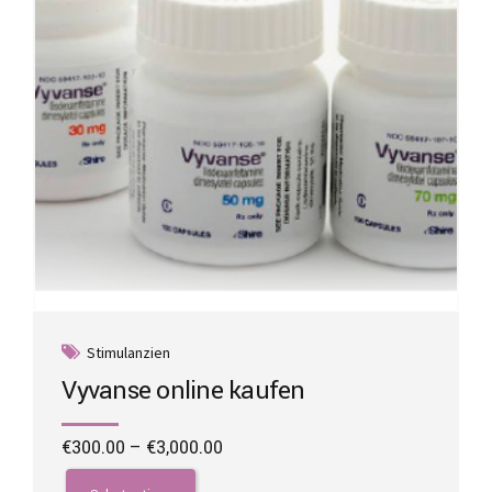
on
the
product
page
Stimulanzien
Vyvanse online kaufen
Price
€
300.00
–
€
3,000.00
range:
This