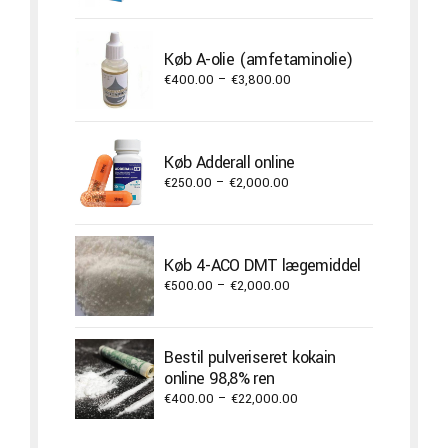
€300.00
through
Køb A-olie (amfetaminolie)
€3,000.00
Price
€
400.00
–
€
3,800.00
range:
€400.00
through
Køb Adderall online
€3,800.00
Price
€
250.00
–
€
2,000.00
range:
€250.00
through
Køb 4-ACO DMT lægemiddel
€2,000.00
Price
€
500.00
–
€
2,000.00
range:
€500.00
through
Bestil pulveriseret kokain
€2,000.00
online 98,8% ren
Price
€
400.00
–
€
22,000.00
range:
€400.00