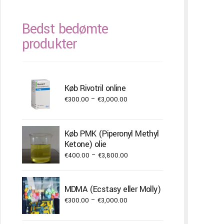
Bedst bedømte
produkter
Køb Rivotril online
Price
€
300.00
–
€
3,000.00
range:
€300.00
Køb PMK (Piperonyl Methyl
through
Ketone) olie
€3,000.00
Price
€
400.00
–
€
3,800.00
range:
€400.00
MDMA (Ecstasy eller Molly)
through
Price
€
300.00
–
€
3,000.00
€3,800.00
range: