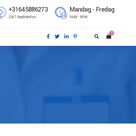
+31645886273
Mandag - Fredag
24/7 Nødtelefon
9AM - 9PM
0
nsk
utsch
glish
pañol
ançais
omi
liano
rsk bokmål