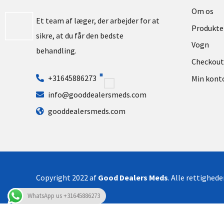
Om os
Et team af læger, der arbejder for at
Produkte
sikre, at du får den bedste
Vogn
behandling.
Checkout
+31645886273
Min kont
info@gooddealersmeds.com
gooddealersmeds.com
Copyright 2022 af
Good Dealers Meds
. Alle rettighed
WhatsApp us +31645886273