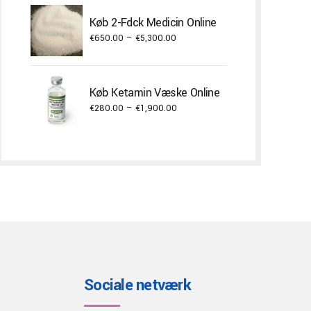
€300.00
through
Køb 2-Fdck Medicin Online
€3,000.00
Price
€
650.00
–
€
5,300.00
range:
€650.00
through
Køb Ketamin Væske Online
€5,300.00
Price
€
280.00
–
€
1,900.00
range:
€280.00
through
€1,900.00
Sociale netværk