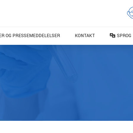
ER OG PRESSEMEDDELELSER
KONTAKT
SPROG
DA – Da
DE – De
EN – En
ES – Es
FR – Fr
FI – Su
IT – Ita
NO – No