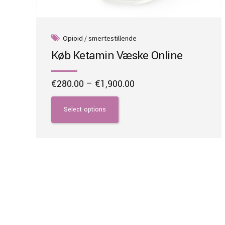
Opioid / smertestillende
Køb Ketamin Væske Online
Price
€
280.00
–
€
1,900.00
range:
This
€280.00
product
Select options
through
has
€1,900.00
multiple
variants.
The
options
may
be
chosen
on