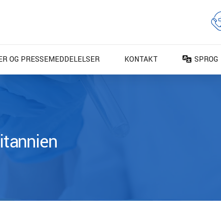
ER OG PRESSEMEDDELELSER
KONTAKT
SPROG
DA – Da
DE – De
EN – En
ES – Es
ritannien
FR – Fr
FI – Su
IT – Ita
NO – No