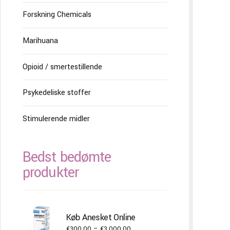
Forskning Chemicals
Marihuana
Opioid / smertestillende
Psykedeliske stoffer
Stimulerende midler
Bedst bedømte
produkter
Køb Anesket Online
Price
€
300.00
–
€
3,000.00