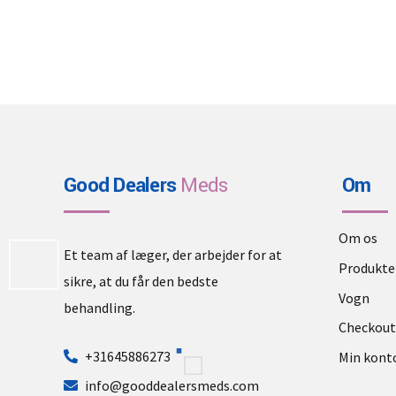
Good Dealers
Meds
Om
Om os
Et team af læger, der arbejder for at
Produkte
sikre, at du får den bedste
Vogn
behandling.
Checkout
+31645886273
Min kont
info@gooddealersmeds.com