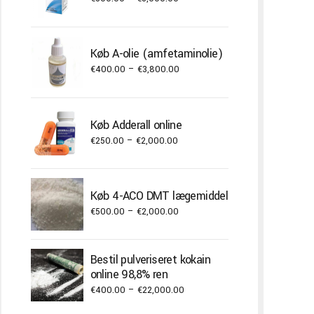
range:
€300.00
through
Køb A-olie (amfetaminolie)
€3,000.00
Price
€
400.00
–
€
3,800.00
range:
€400.00
through
Køb Adderall online
€3,800.00
Price
€
250.00
–
€
2,000.00
range:
€250.00
through
Køb 4-ACO DMT lægemiddel
€2,000.00
Price
€
500.00
–
€
2,000.00
range:
€500.00
Bestil pulveriseret kokain
through
online 98,8% ren
€2,000.00
Price
€
400.00
–
€
22,000.00
range: