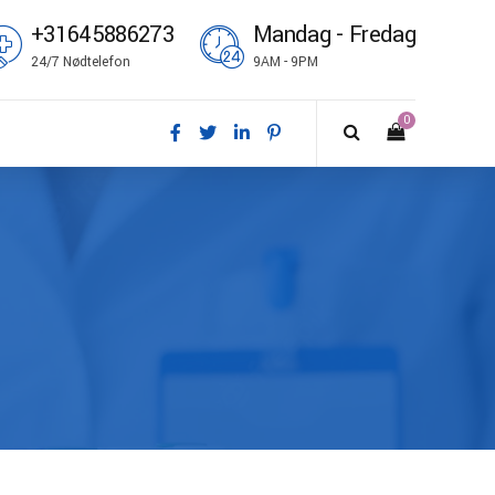
+31645886273
Mandag - Fredag
24/7 Nødtelefon
9AM - 9PM
0
nsk
utsch
glish
pañol
ançais
omi
liano
rsk bokmål