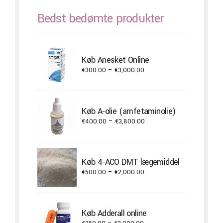
Bedst bedømte produkter
Køb Anesket Online
Price
€
300.00
–
€
3,000.00
range:
€300.00
through
Køb A-olie (amfetaminolie)
€3,000.00
Price
€
400.00
–
€
3,800.00
range:
€400.00
through
Køb 4-ACO DMT lægemiddel
€3,800.00
Price
€
500.00
–
€
2,000.00
range:
€500.00
through
Køb Adderall online
€2,000.00