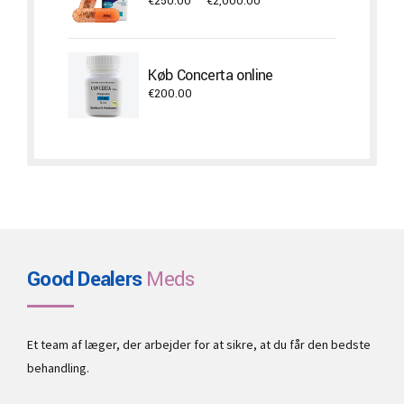
Price
€
250.00
–
€
2,000.00
range:
€250.00
through
Køb Concerta online
€2,000.00
€
200.00
Good Dealers
Meds
Et team af læger, der arbejder for at sikre, at du får den bedste
behandling.