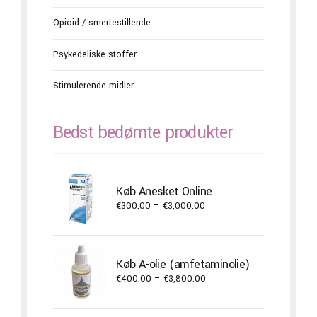
Opioid / smertestillende
Psykedeliske stoffer
Stimulerende midler
Bedst bedømte produkter
Køb Anesket Online
Price
€
300.00
–
€
3,000.00
range:
€300.00
through
Køb A-olie (amfetaminolie)
€3,000.00
Price
€
400.00
–
€
3,800.00
range:
€400.00