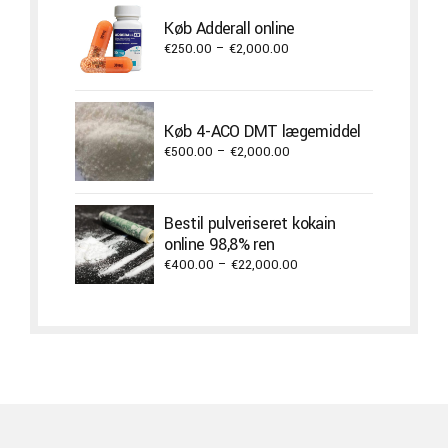
through
Køb Adderall online
€3,800.00
Price
€
250.00
–
€
2,000.00
range:
€250.00
through
Køb 4-ACO DMT lægemiddel
€2,000.00
Price
€
500.00
–
€
2,000.00
range:
€500.00
through
Bestil pulveriseret kokain
€2,000.00
online 98,8% ren
Price
€
400.00
–
€
22,000.00
range:
€400.00
through
€22,000.00