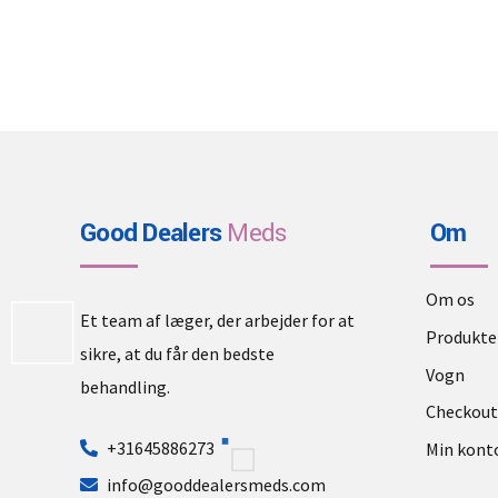
Good Dealers
Meds
Om
Om os
Et team af læger, der arbejder for at
Produkte
sikre, at du får den bedste
Vogn
behandling.
Checkout
+31645886273
Min kont
info@gooddealersmeds.com