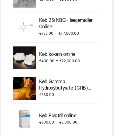
range:
€240.00
Køb 25i NBOH lægemidler
through
Online
€2,000.00
Price
€
735.00
–
€
17,600.00
range:
€735.00
Køb kokain online
through
Price
€
400.00
–
€
22,000.00
€17,600.00
range:
€400.00
Køb Gamma
through
Hydroxybutyrate (GHB)
€22,000.00
væske
€
280.00
Køb Rivotril online
Price
€
300.00
–
€
3,000.00
range: