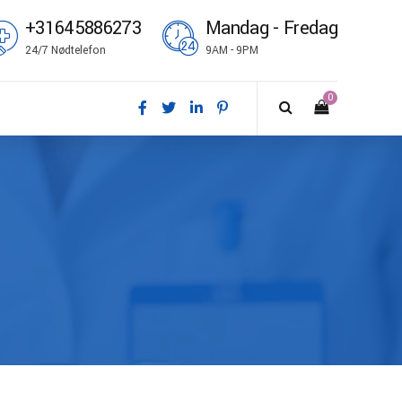
+31645886273
Mandag - Fredag
24/7 Nødtelefon
9AM - 9PM
0
nsk
utsch
glish
pañol
ançais
omi
liano
rsk bokmål