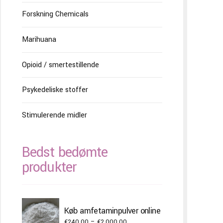
Forskning Chemicals
Marihuana
Opioid / smertestillende
Psykedeliske stoffer
Stimulerende midler
Bedst bedømte
produkter
Køb amfetaminpulver online
Price
€
240.00
–
€
2,000.00