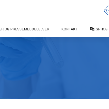
ER OG PRESSEMEDDELELSER
KONTAKT
SPROG
DA – Da
DE – De
EN – En
ES – Es
FR – Fr
FI – Su
IT – Ita
NO – No