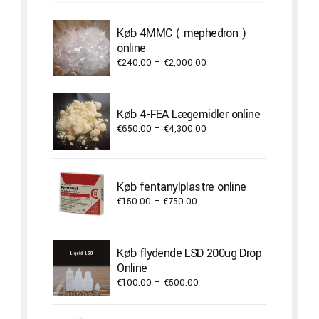
Køb 4MMC ( mephedron )
online
Price
€
240.00
–
€
2,000.00
range:
€240.00
through
Køb 4-FEA Lægemidler online
€2,000.00
Price
€
650.00
–
€
4,300.00
range:
€650.00
through
Køb fentanylplastre online
€4,300.00
Price
€
150.00
–
€
750.00
range:
€150.00
through
Køb flydende LSD 200ug Drop
€750.00
Online
Price
€
100.00
–
€
500.00
range:
€100.00