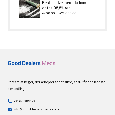
through
Bestil pulveriseret kokain
€2,000.00
online 98,8% ren
Price
€
400.00
–
€
22,000.00
range:
€400.00
through
€22,000.00
Good Dealers
Meds
Et team af læger, der arbejder for at sikre, at du får den bedste
behandling.
+31645886273
info@gooddealersmeds.com