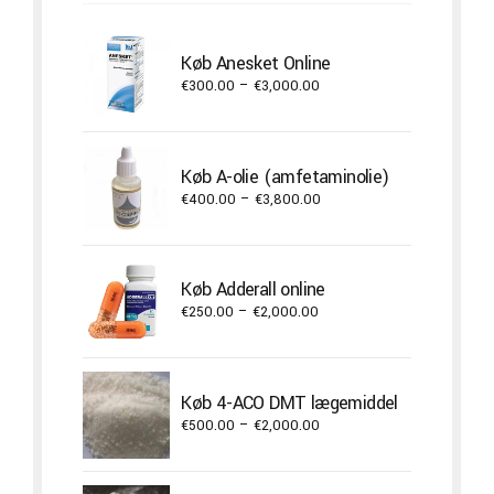
Køb Anesket Online
Price
€
300.00
–
€
3,000.00
range:
€300.00
through
Køb A-olie (amfetaminolie)
€3,000.00
Price
€
400.00
–
€
3,800.00
range:
€400.00
through
Køb Adderall online
€3,800.00
Price
€
250.00
–
€
2,000.00
range:
€250.00
through
Køb 4-ACO DMT lægemiddel
€2,000.00
Price
€
500.00
–
€
2,000.00
range:
€500.00