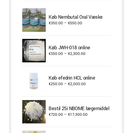
Køb Nembutal Oral Væske
Price
€
350.00
–
€
550.00
range:
€350.00
through
Køb JWH-018 online
€550.00
Price
€
350.00
–
€
2,300.00
range:
€350.00
through
Køb efedrin HCL online
€2,300.00
Price
€
250.00
–
€
2,000.00
range:
€250.00
through
Bestil 25i NBOME lægemiddel
€2,000.00
Price
€
720.00
–
€
17,300.00
range:
€720.00