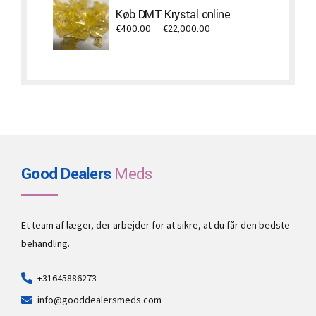
through
Køb DMT Krystal online
€17,300.00
Price
€
400.00
–
€
22,000.00
range:
€400.00
through
€22,000.00
Good Dealers
Meds
Et team af læger, der arbejder for at sikre, at du får den bedste
behandling.
+31645886273
info@gooddealersmeds.com