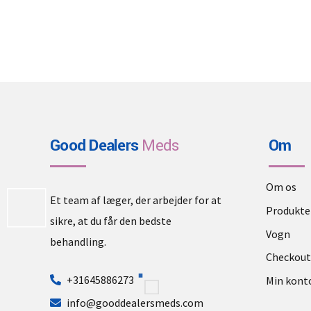
Good Dealers
Meds
Om
Om os
Et team af læger, der arbejder for at
Produkte
sikre, at du får den bedste
Vogn
behandling.
Checkout
+31645886273
Min kont
info@gooddealersmeds.com