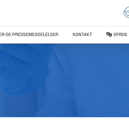
ER OG PRESSEMEDDELELSER
KONTAKT
SPROG
DA – Da
DE – De
EN – En
ES – Es
FR – Fr
FI – Su
IT – Ita
NO – No