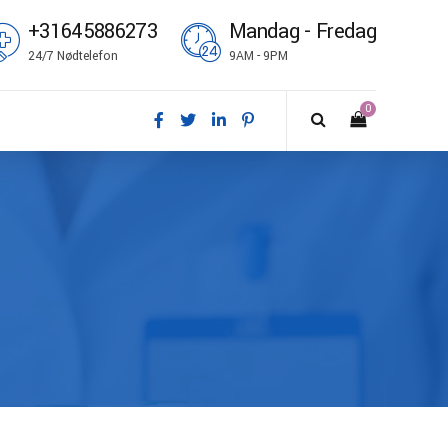
+31645886273
Mandag - Fredag
24/7 Nødtelefon
9AM - 9PM
0
nsk
utsch
glish
pañol
ançais
omi
liano
rsk bokmål