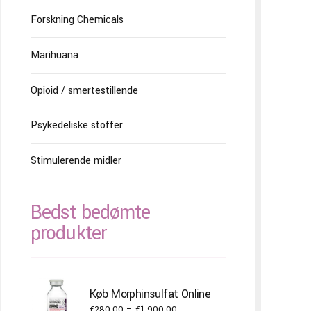
Forskning Chemicals
Marihuana
Opioid / smertestillende
Psykedeliske stoffer
Stimulerende midler
Bedst bedømte
produkter
Køb Morphinsulfat Online
Price
€
280.00
–
€
1,900.00