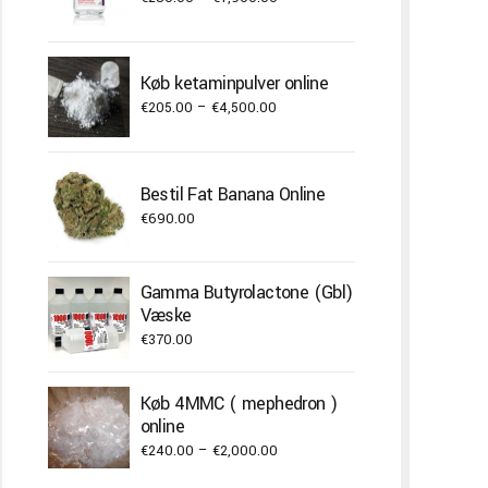
range:
€280.00
through
Køb ketaminpulver online
€1,900.00
Price
€
205.00
–
€
4,500.00
range:
€205.00
through
Bestil Fat Banana Online
€4,500.00
€
690.00
Gamma Butyrolactone (Gbl)
Væske
€
370.00
Køb 4MMC ( mephedron )
online
Price
€
240.00
–
€
2,000.00
range: