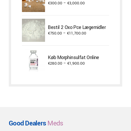
Price
€
300.00
–
€
3,000.00
range:
€300.00
through
Bestil 2 Oxo Pce Lægemidler
€3,000.00
Price
€
750.00
–
€
11,700.00
range:
€750.00
through
Køb Morphinsulfat Online
€11,700.00
Price
€
280.00
–
€
1,900.00
range:
€280.00
through
€1,900.00
Good Dealers
Meds