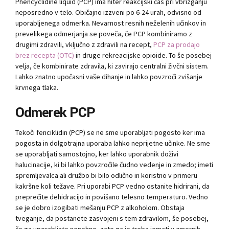
Phencyclidine liquid (PCP) ima hiter reakcijski čas pri vbrizganju
neposredno v telo. Običajno izzveni po 6-24 urah, odvisno od
uporabljenega odmerka. Nevarnost resnih neželenih učinkov in
prevelikega odmerjanja se poveča, če PCP kombiniramo z
drugimi zdravili, vključno z zdravili na recept,
PCP za prodajo
brez recepta (OTC)
in druge rekreacijske opioide. To še posebej
velja, če kombinirate zdravila, ki zavirajo centralni živčni sistem.
Lahko znatno upočasni vaše dihanje in lahko povzroči zvišanje
krvnega tlaka.
Odmerek PCP
Tekoči fenciklidin (PCP) se ne sme uporabljati pogosto ker ima
pogosta in dolgotrajna uporaba lahko neprijetne učinke. Ne sme
se uporabljati samostojno, ker lahko uporabnik doživi
halucinacije, ki bi lahko povzročile čudno vedenje in zmedo; imeti
spremljevalca ali družbo bi bilo odlično in koristno v primeru
kakršne koli težave. Pri uporabi PCP vedno ostanite hidrirani, da
preprečite dehidracijo in povišano telesno temperaturo. Vedno
se je dobro izogibati mešanju PCP z alkoholom. Obstaja
tveganje, da postanete zasvojeni s tem zdravilom, še posebej,