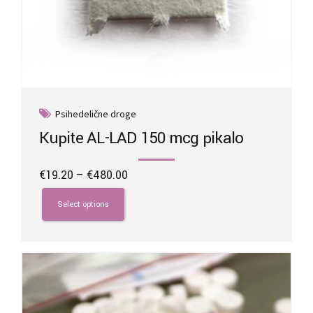
Psihedelične droge
Kupite AL-LAD 150 mcg pikalo
Price
€
19.20
–
€
480.00
range:
This
€19.20
product
Select options
through
has
€480.00
multiple
variants.
The
options
may
be