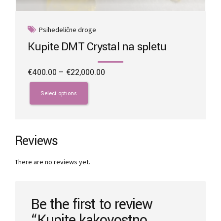
Psihedelične droge
Kupite DMT Crystal na spletu
Price
€
400.00
–
€
22,000.00
range:
This
€400.00
product
Select options
through
has
€22,000.00
multiple
variants.
The
Reviews
options
may
There are no reviews yet.
be
chosen
on
the
Be the first to review
product
“Kupite kakovostno
page