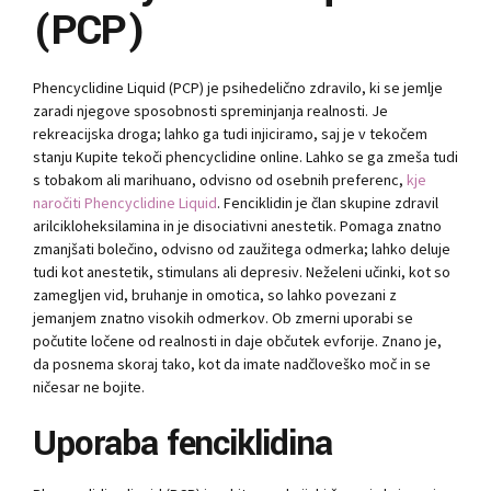
(PCP)
Phencyclidine Liquid (PCP) je psihedelično zdravilo, ki se jemlje
zaradi njegove sposobnosti spreminjanja realnosti. Je
rekreacijska droga; lahko ga tudi injiciramo, saj je v tekočem
stanju Kupite tekoči phencyclidine online. Lahko se ga zmeša tudi
s tobakom ali marihuano, odvisno od osebnih preferenc,
kje
naročiti Phencyclidine Liquid
. Fenciklidin je član skupine zdravil
arilcikloheksilamina in je disociativni anestetik. Pomaga znatno
zmanjšati bolečino, odvisno od zaužitega odmerka; lahko deluje
tudi kot anestetik, stimulans ali depresiv. Neželeni učinki, kot so
zamegljen vid, bruhanje in omotica, so lahko povezani z
jemanjem znatno visokih odmerkov. Ob zmerni uporabi se
počutite ločene od realnosti in daje občutek evforije. Znano je,
da posnema skoraj tako, kot da imate nadčloveško moč in se
ničesar ne bojite.
Uporaba fenciklidina