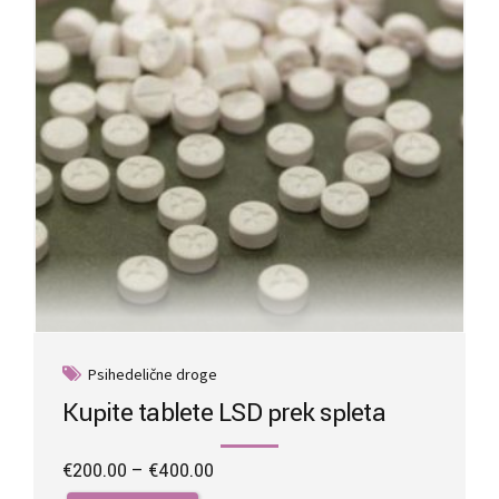
chosen
on
the
product
page
Psihedelične droge
Kupite tablete LSD prek spleta
Price
€
200.00
–
€
400.00
range:
This