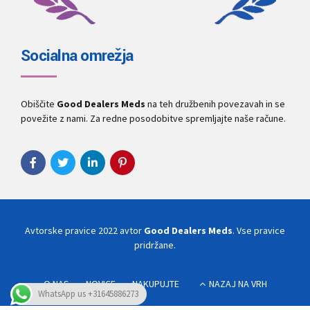
Socialna omrežja
Obiščite
Good Dealers Meds
na teh družbenih povezavah in se
povežite z nami. Za redne posodobitve spremljajte naše račune.
Avtorske pravice 2022 avtor
Good Dealers Meds
. Vse pravice
pridržane.
O NAS
NOVICE
NAKUPUJTE
NAZAJ NA VRH
WhatsApp us +31645886273