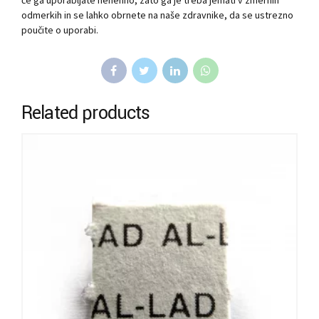
če ga uporabljate nenehno, zato ga je treba jemati v zmernih
odmerkih in se lahko obrnete na naše zdravnike, da se ustrezno
poučite o uporabi.
Related products