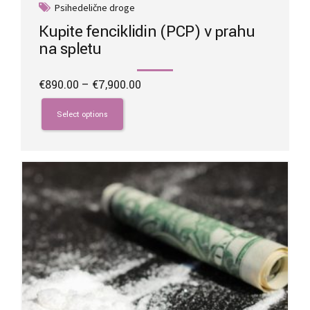
Psihedelične droge
Kupite fenciklidin (PCP) v prahu
na spletu
Price
€
890.00
–
€
7,900.00
range:
This
€890.00
product
Select options
through
has
€7,900.00
multiple
variants.
The
options
may
be
chosen
on
the
product
page