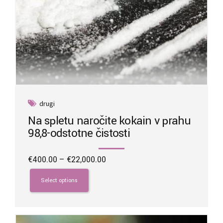
drugi
Na spletu naročite kokain v prahu
98,8-odstotne čistosti
Price
€
400.00
–
€
22,000.00
range:
This
€400.00
product
Select options
through
has
€22,000.00
multiple
variants.
The