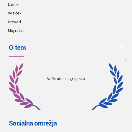
Izdelki
Voziček
Preveri
Moj račun
O tem
Večkratna nagrajenka
Socialna omrežja