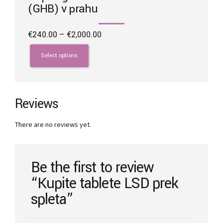
(GHB) v prahu
Price
€
240.00
–
€
2,000.00
range:
This
€240.00
product
Select options
through
has
€2,000.00
multiple
variants.
The
Reviews
options
may
There are no reviews yet.
be
chosen
on
the
Be the first to review
product
“Kupite tablete LSD prek
page
spleta”