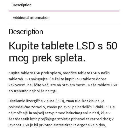
Description
Additional information
Description
Kupite tablete LSD s 50
mcg prek spleta.
Kupite tablete LSD prek spleta, naročite tablete LSD v naših
tabletah LSD
nakupujte
.
Če želite kupiti LSD tablete dobre
kakovosti, ne iščite več, ste na pravem mestu. Naše tablete LSD
so trenutno najboljše na trgu.
Dietilamid lizergične kisline (LSD), znan tudi kot kislina, je
psihedelično zdravilo, znano po svoji
psihedelični učinki
. LSD je
najmočnejši in najbolj razvpit med halucinogeni in tisti, ki je v
šestdesetih letih prejšnjega stoletja prinesel ta razred drog v
javnost. LSD je bil prvotno sintetiziran iz ergot alkaloidov,