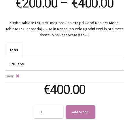
Pr
€
200.00
–
€
400.00
ra
Kupite tablete LSD s 50 mcg prek spleta pri Good Dealers Meds.
€2
Tablete LSD naprodaj v ZDA in Kanadi po zelo ugodni ceni in prejmete
dostavo na vaša vrata v roku.
th
Tabs
€4
Clear
€
400.00
Quantity
Add to cart