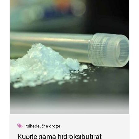
options
may
be
chosen
on
the
product
page
Psihedelične droge
Kupite gama hidroksibutirat