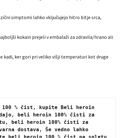
ični simptomi lahko vključujejo hitro bitje srca,
jboljši kokain prejeli v embalaži za zdravila/hrano ali
 kadi, ker gori pri veliko višji temperaturi kot druge
100 % čist, kupite Beli heroin 
ajo, beli heroin 100% čisti za 
u, beli heroin 100% čisti za 
arna dostava, Še vedno lahko 
te beli heroin 100 % čist na spletu 