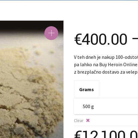
SK – Slove
SL – Slove
中文 (简体
€
400.00
V teh dneh je nakup 100-odsto
pa lahko na Buy Heroin Online n
z brezplačno dostavo za velep
Grams
Clear
€
12,100.