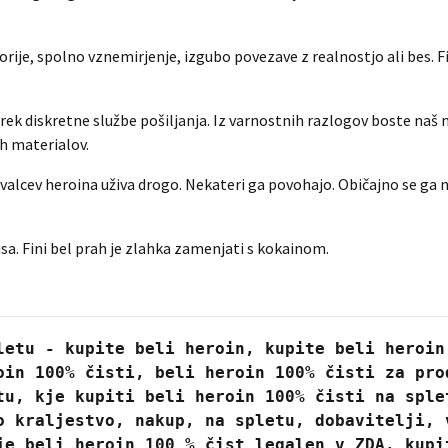
ije, spolno vznemirjenje, izgubo povezave z realnostjo ali bes. Fiz
ek diskretne službe pošiljanja. Iz varnostnih razlogov boste naš na
ih materialov.
ivalcev heroina uživa drogo. Nekateri ga povohajo. Običajno se ga ne
usa. Fini bel prah je zlahka zamenjati s kokainom.
letu - kupite beli heroin, kupite beli heroin 
oin 100% čisti, beli heroin 100% čisti za prod
tu, kje kupiti beli heroin 100% čisti na splet
o kraljestvo, nakup, na spletu, dobavitelji, v
je beli heroin 100 % čist legalen v ZDA, kupi