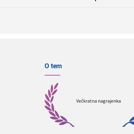
page
O tem
Večkratna nagrajenka
n