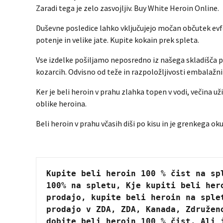
Zaradi tega je zelo zasvojljiv. Buy White Heroin Online.
Duševne posledice lahko vključujejo močan občutek evfor
potenje in velike jate. Kupite kokain prek spleta.
Vse izdelke pošiljamo neposredno iz našega skladišča pr
kozarcih. Odvisno od teže in razpoložljivosti embalažn
Ker je beli heroin v prahu zlahka topen v vodi, večina už
oblike heroina.
Beli heroin v prahu včasih diši po kisu in je grenkega ok
Kupite beli heroin 100 % čist na sp
100% na spletu, Kje kupiti beli her
prodajo, kupite beli heroin na sple
prodajo v ZDA, ZDA, Kanada, Združen
dobite beli heroin 100 % čist, Ali 