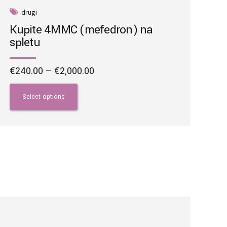
drugi
Kupite 4MMC (mefedron) na
spletu
Price
€
240.00
–
€
2,000.00
range:
This
€240.00
product
Select options
through
has
€2,000.00
multiple
variants.
The
options
may
be
chosen
on
the