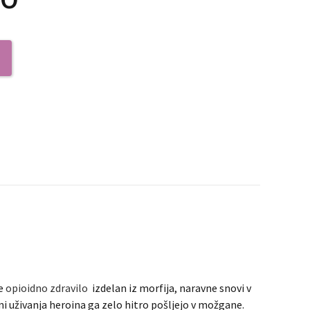
Je
opioidno zdravilo
izdelan iz morfija, naravne snovi v
ini uživanja heroina ga zelo hitro pošljejo v možgane.