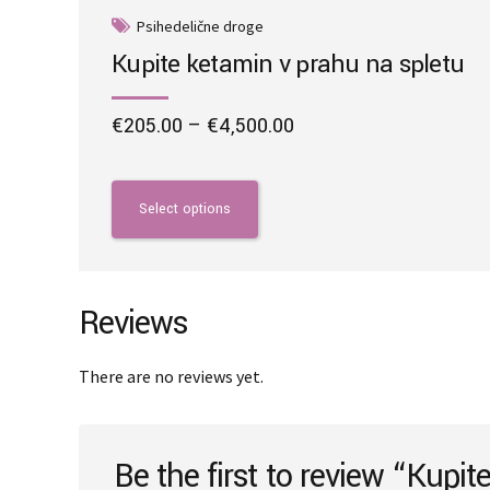
Psihedelične droge
Kupite ketamin v prahu na spletu
Price
€
205.00
–
€
4,500.00
range:
This
€205.00
product
through
has
Select options
€4,500.00
multiple
variants.
The
options
Reviews
may
be
There are no reviews yet.
chosen
on
the
Be the first to review “Kupit
product