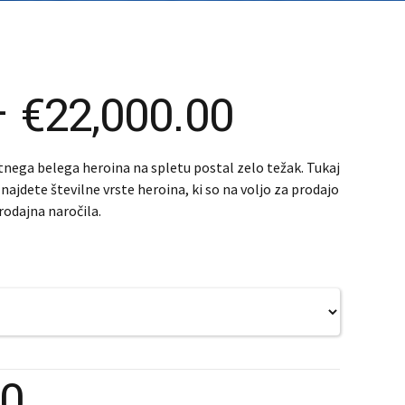
nčina
nščina
)
Price
–
€
22,000.00
range:
tnega belega heroina na spletu postal zelo težak. Tukaj
ajdete številne vrste heroina, ki so na voljo za prodajo
€400.00
rodajna naročila.
through
€22,000.
00