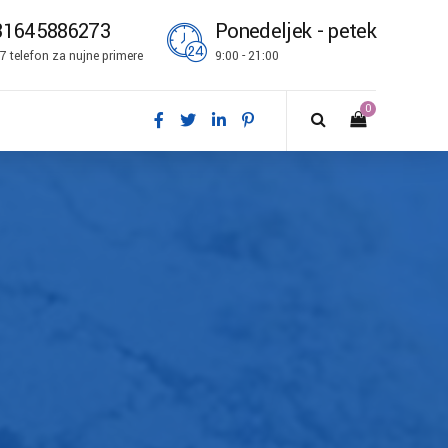
31645886273
Ponedeljek - petek
7 telefon za nujne primere
9:00 - 21:00
0
k
sch
sh
ñol
ais
no
k bokmål