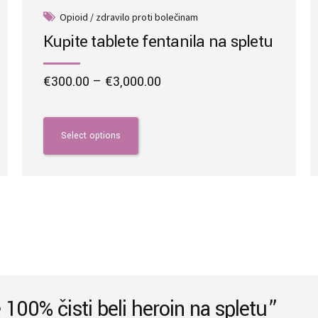
Opioid / zdravilo proti bolečinam
Kupite tablete fentanila na spletu
Price
€
300.00
–
€
3,000.00
range:
This
€300.00
product
through
has
Select options
€3,000.00
multiple
variants.
The
options
may
be
chosen
on
the
e 100% čisti beli heroin na spletu”
product