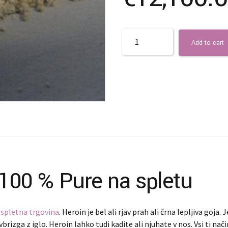
Quantity
Add to cart
 100 % Pure na spletu
m
spletna trgovina
. Heroin je bel ali rjav prah ali črna lepljiva goja. 
rizga z iglo. Heroin lahko tudi kadite ali njuhate v nos. Vsi ti nač