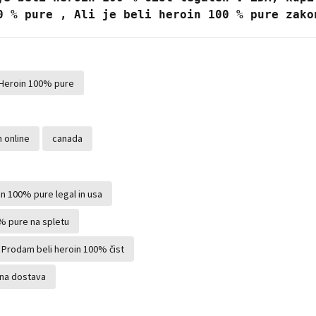
0 % pure , Ali je beli heroin 100 % pure zako
 Heroin 100% pure
 online
canada
in 100% pure legal in usa
0% pure na spletu
Prodam beli heroin 100% čist
na dostava