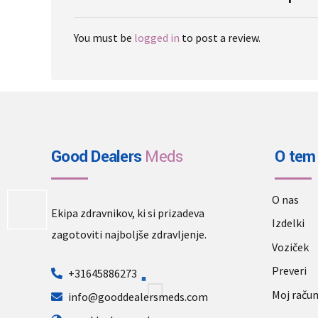
page
You must be
logged in
to post a review.
Good Dealers
Meds
O tem
O nas
Ekipa zdravnikov, ki si prizadeva
Izdelki
zagotoviti najboljše zdravljenje.
Voziček
Preveri
+31645886273
Moj raču
info@gooddealersmeds.com