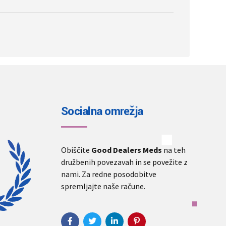
product
page
Socialna omrežja
Obiščite
Good Dealers Meds
na teh
družbenih povezavah in se povežite z
nami. Za redne posodobitve
spremljajte naše račune.