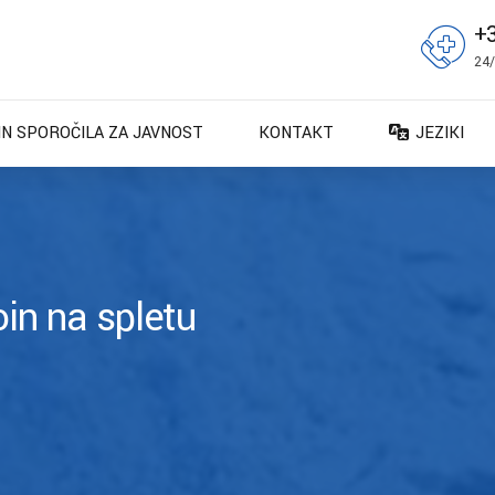
+
24/
IN SPOROČILA ZA JAVNOST
KONTAKT
JEZIKI
DA – Dans
DE – Deut
EN – Engli
ES – Espa
oin na spletu
FR – Franç
FI – Suomi
IT – Italia
NO – Nors