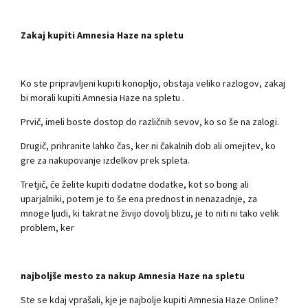
Zakaj kupiti Amnesia Haze na spletu
Ko ste pripravljeni kupiti konopljo, obstaja veliko razlogov, zakaj
bi morali kupiti Amnesia Haze na spletu .
Prvič, imeli boste dostop do različnih sevov, ko so še na zalogi.
Drugič, prihranite lahko čas, ker ni čakalnih dob ali omejitev, ko
gre za nakupovanje izdelkov prek spleta.
Tretjič, če želite kupiti dodatne dodatke, kot so bong ali
uparjalniki, potem je to še ena prednost in nenazadnje, za
mnoge ljudi, ki takrat ne živijo dovolj blizu, je to niti ni tako velik
problem, ker
najboljše mesto za nakup Amnesia Haze na spletu
Ste se kdaj vprašali, kje je najbolje kupiti Amnesia Haze Online?