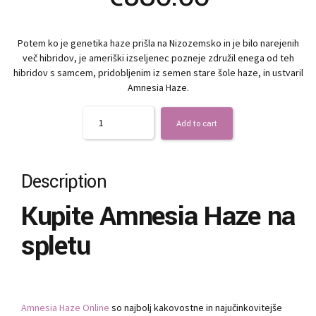
Potem ko je genetika haze prišla na Nizozemsko in je bilo narejenih
več hibridov, je ameriški izseljenec pozneje združil enega od teh
hibridov s samcem, pridobljenim iz semen stare šole haze, in ustvaril
Amnesia Haze.
Quantity
Add to cart
Description
Kupite Amnesia Haze na
spletu
Amnesia Haze Online
so najbolj kakovostne in najučinkovitejše