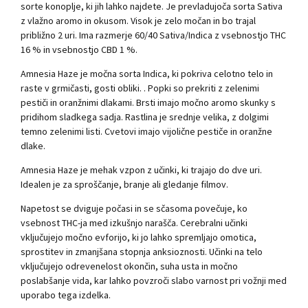
sorte konoplje, ki jih lahko najdete. Je prevladujoča sorta Sativa
z vlažno aromo in okusom. Visok je zelo močan in bo trajal
približno 2 uri. Ima razmerje 60/40 Sativa/Indica z vsebnostjo THC
16 % in vsebnostjo CBD 1 %.
Amnesia Haze je močna sorta Indica, ki pokriva celotno telo in
raste v grmičasti, gosti obliki. . Popki so prekriti z zelenimi
pestiči in oranžnimi dlakami. Brsti imajo močno aromo skunky s
pridihom sladkega sadja. Rastlina je srednje velika, z dolgimi
temno zelenimi listi. Cvetovi imajo vijolične pestiče in oranžne
dlake.
Amnesia Haze je mehak vzpon z učinki, ki trajajo do dve uri.
Idealen je za sproščanje, branje ali gledanje filmov.
Napetost se dviguje počasi in se sčasoma povečuje, ko
vsebnost THC-ja med izkušnjo narašča. Cerebralni učinki
vključujejo močno evforijo, ki jo lahko spremljajo omotica,
sprostitev in zmanjšana stopnja anksioznosti. Učinki na telo
vključujejo odrevenelost okončin, suha usta in močno
poslabšanje vida, kar lahko povzroči slabo varnost pri vožnji med
uporabo tega izdelka.