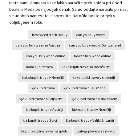
Niste sami. Amnesia Haze lahko naročite prek spleta pri Good
Dealers Meds po najboljših cenah. Samo oddajte naročilo pri nas,
se udobno namestite in sprostite. Naročilo boste prejeli v
obljubljenem roku.
best weed stock to buy
can you buy weed
can you buy weed in Austria
can you buy weed in Switzerland
can you buy weed online
how to buy weed online
kako kupiti travo
kako kupiti travo na slovaškem
kako kupiti travo v Nemčiji
kako kupiti travo v sloveniji
kje kupiti travo
kje kupiti travo blizu mene
kje kupiti travo na Poljskem
kje kupiti travo na slovaškem
kje kupiti travo v Avstriji
kje kupiti travo v Nemčiji
kje kupiti travo v Švici
kje kupiti travo v Veliki Britaniji
kupujte užitne trave na spletu
zaloge plevela za nakup