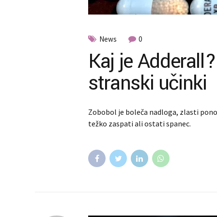
News
0
Kaj je Adderall
stranski učinki
Zobobol je boleča nadloga, zlasti ponoč
težko zaspati ali ostati spanec.