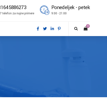
31645886273
Ponedeljek - petek
7 telefon za nujne primere
9:00 - 21:00
0
k
sch
sh
ñol
ais
no
k bokmål