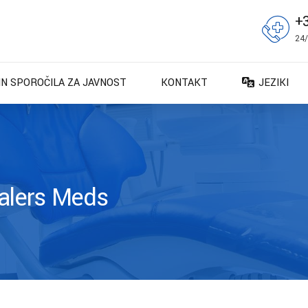
+
24/
IN SPOROČILA ZA JAVNOST
KONTAKT
JEZIKI
DA – Dans
DE – Deut
EN – Engli
ES – Espa
alers Meds
FR – Franç
FI – Suomi
IT – Italia
NO – Nors