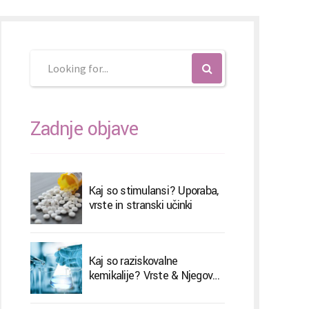
nčina
nščina
)
Zadnje objave
Kaj so stimulansi? Uporaba,
vrste in stranski učinki
Kaj so raziskovalne
kemikalije? Vrste & Njegovo
zdravljenje