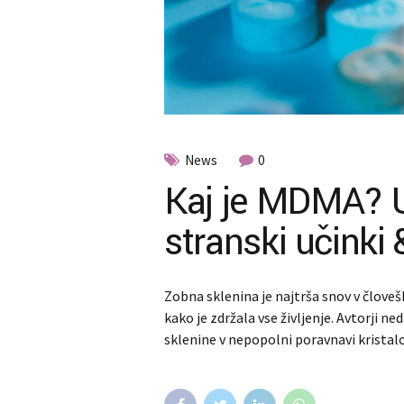
News
0
Kaj je MDMA? Up
stranski učinki 
Zobna sklenina je najtrša snov v človeš
kako je zdržala vse življenje. Avtorji ne
sklenine v nepopolni poravnavi kristalo