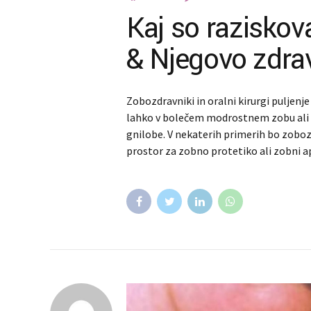
Kaj so raziskov
& Njegovo zdrav
Zobozdravniki in oralni kirurgi puljenje 
lahko v bolečem modrostnem zobu ali z
gnilobe. V nekaterih primerih bo zoboz
prostor za zobno protetiko ali zobni a