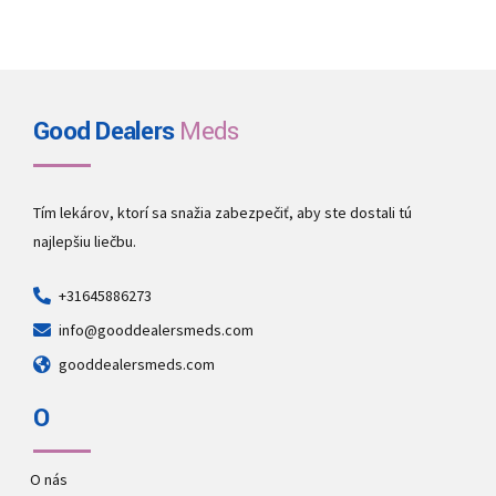
Good Dealers
Meds
Tím lekárov, ktorí sa snažia zabezpečiť, aby ste dostali tú
najlepšiu liečbu.
+31645886273
info@gooddealersmeds.com
gooddealersmeds.com
O
O nás