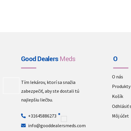
Good Dealers
Meds
O
O nás
Tím lekárov, ktorí sa snažia
Produkty
zabezpečiť, aby ste dostali tú
Košík
najlepšiu liečbu.
Odhlásiť 
+31645886273
Môj účet
info@gooddealersmeds.com