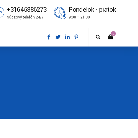
+31645886273
Pondelok - piatok
Núdzový telefón 24/7
9:00 – 21:00
0
ål