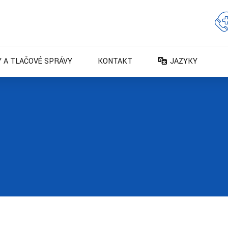
 A TLAČOVÉ SPRÁVY
KONTAKT
JAZYKY
DA – Dansk
DE – Deutsch
EN – English
ES – Español
FR – Français
FI – Suomi
IT – Italiano
NO – Norsk bokm