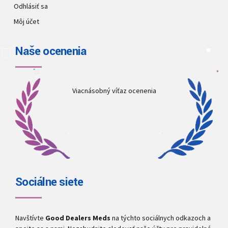
Odhlásiť sa
Môj účet
Naše ocenenia
Viacnásobný víťaz ocenenia
Sociálne siete
Navštívte
Good Dealers Meds
na týchto sociálnych odkazoch a