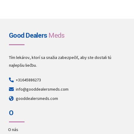
Good Dealers
Meds
Tím lekárov, ktorí sa snažia zabezpečiť, aby ste dostali tú
najlepšiu liečbu.
+31645886273
info@gooddealersmeds.com
gooddealersmeds.com
O
O nás