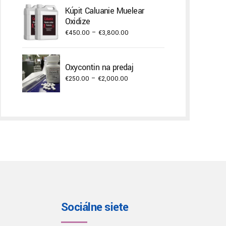
€300.00
Kúpiť Caluanie Muelear
through
Oxidize
€3,000.00
Price
€
450.00
–
€
3,800.00
range:
€450.00
Oxycontin na predaj
through
Price
€
250.00
–
€
2,000.00
€3,800.00
range:
€250.00
through
€2,000.00
Sociálne siete