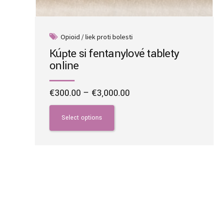
Opioid / liek proti bolesti
Kúpte si fentanylové tablety
online
Price
€
300.00
–
€
3,000.00
range:
This
€300.00
product
Select options
through
has
€3,000.00
multiple
variants.
The
options
may
be
chosen