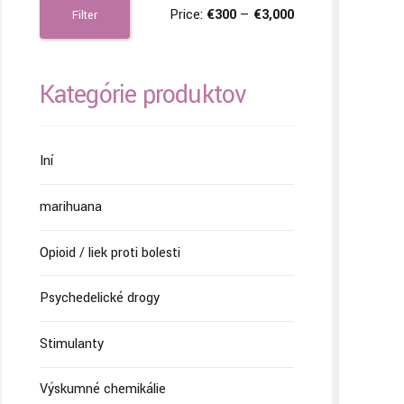
Price:
€300
—
€3,000
Filter
Kategórie produktov
Iní
marihuana
Opioid / liek proti bolesti
Psychedelické drogy
Stimulanty
Výskumné chemikálie