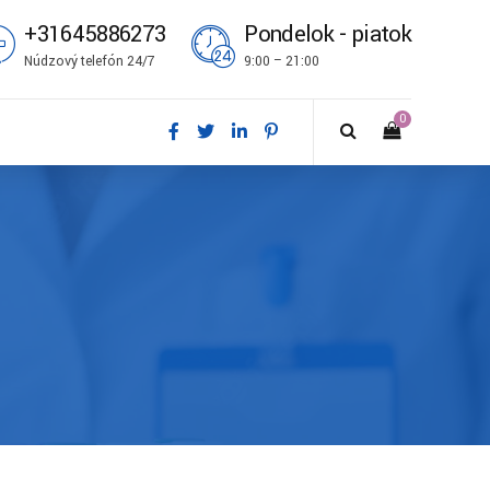
+31645886273
Pondelok - piatok
Núdzový telefón 24/7
9:00 – 21:00
0
ål