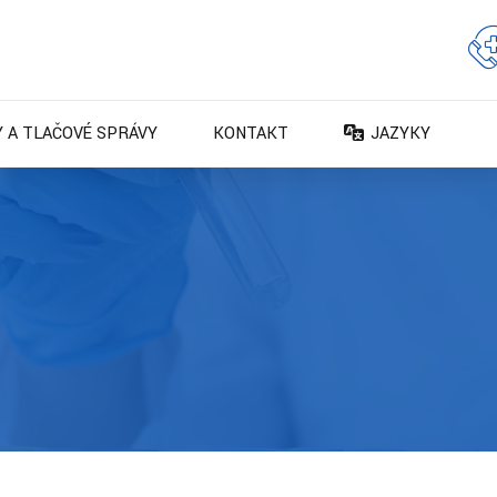
 A TLAČOVÉ SPRÁVY
KONTAKT
JAZYKY
DA – Dansk
DE – Deutsch
EN – English
ES – Español
FR – Français
FI – Suomi
IT – Italiano
NO – Norsk bokm