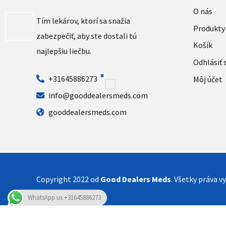
O nás
Tím lekárov, ktorí sa snažia
Produkty
zabezpečiť, aby ste dostali tú
Košík
najlepšiu liečbu.
Odhlásiť 
+31645886273
Môj účet
info@gooddealersmeds.com
gooddealersmeds.com
Copyright 2022 od
Good Dealers Meds
. Všetky práva v
WhatsApp us +31645886273