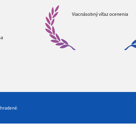
Viacnásobný víťaz ocenenia
sa
yhradené.