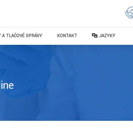
 A TLAČOVÉ SPRÁVY
KONTAKT
JAZYKY
DA – Dansk
DE – Deutsch
EN – English
ES – Español
line
FR – Français
FI – Suomi
IT – Italiano
NO – Norsk bokm