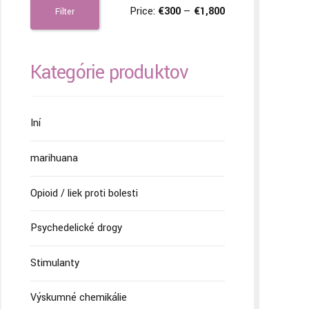
Price:
€300
—
€1,800
Filter
Kategórie produktov
Iní
marihuana
Opioid / liek proti bolesti
Psychedelické drogy
Stimulanty
Výskumné chemikálie