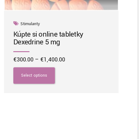
Stimulanty
Kúpte si online tabletky
Dexedrine 5 mg
Price
€
300.00
–
€
1,400.00
range:
This
€300.00
product
Select options
through
has
€1,400.00
multiple
variants.
The
options
may
be
chosen