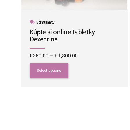
Stimulanty
Kúpte si online tabletky
Dexedrine
Price
€
380.00
–
€
1,800.00
range:
This
€380.00
product
Select options
through
has
€1,800.00
multiple
variants.
The
options
may
be
chosen