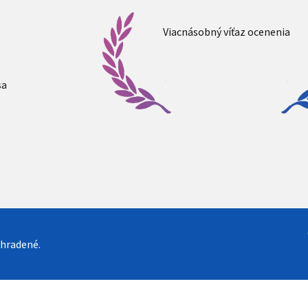
Viacnásobný víťaz ocenenia
sa
yhradené.