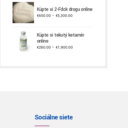
€300.00
through
Kúpte si 2-Fdck drogu online
€3,000.00
Price
€
650.00
–
€
5,300.00
range:
€650.00
Kúpte si tekutý ketamín
through
online
€5,300.00
Price
€
280.00
–
€
1,900.00
range:
€280.00
through
€1,900.00
Sociálne siete