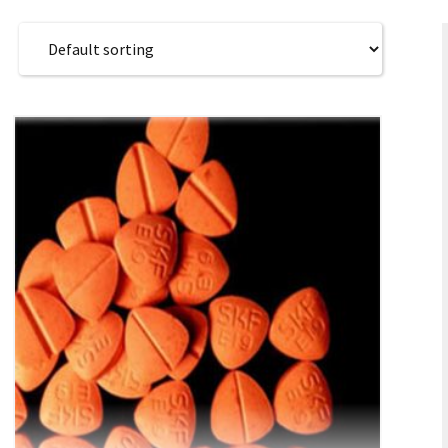
SK – Slovenčina
SL – Slovenščina
中文 (简体)