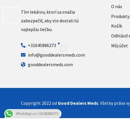
O nás
Tím lekárov, ktorí sa snažia
Produkty
zabezpečiť, aby ste dostali tú
Košík
najlepšiu liečbu.
Odhlásiť 
+31645886273
Môj účet
info@gooddealersmeds.com
gooddealersmeds.com
Copyright 2022 od
Good Dealers Meds
. Všetky práva v
WhatsApp us +31645886273