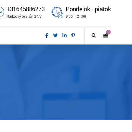
+31645886273
Pondelok - piatok
Núdzový telefón 24/7
9:00 – 21:00
0
ål