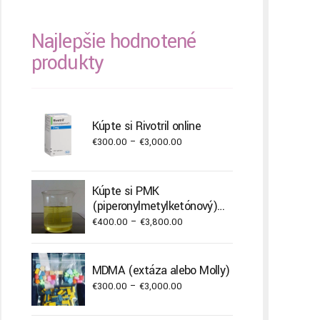
Najlepšie hodnotené
produkty
Kúpte si Rivotril online
Price
€
300.00
–
€
3,000.00
range:
€300.00
Kúpte si PMK
through
(piperonylmetylketónový)
€3,000.00
olej
Price
€
400.00
–
€
3,800.00
range:
€400.00
MDMA (extáza alebo Molly)
through
Price
€
300.00
–
€
3,000.00
€3,800.00
range: