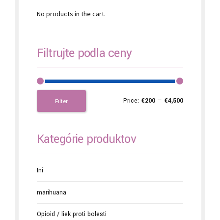
No products in the cart.
Filtrujte podľa ceny
Price:
€200
—
€4,500
Filter
Kategórie produktov
Iní
marihuana
Opioid / liek proti bolesti