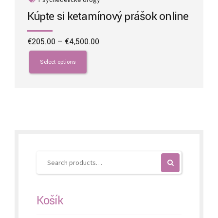
Kúpte si ketamínový prášok online
Price
€
205.00
–
€
4,500.00
range:
This
€205.00
product
Select options
through
has
€4,500.00
multiple
variants.
The
options
may
be
chosen
on
the
product
page
Košík