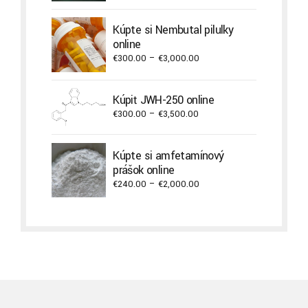
range:
€240.00
Kúpte si Nembutal pilulky
through
online
€2,000.00
Price
€
300.00
–
€
3,000.00
range:
€300.00
Kúpiť JWH-250 online
through
Price
€
300.00
–
€
3,500.00
€3,000.00
range:
€300.00
Kúpte si amfetamínový
through
prášok online
€3,500.00
Price
€
240.00
–
€
2,000.00
range:
€240.00
through
€2,000.00