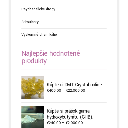
Psychedelické drogy
Stimulanty
Výskumné chemikálie
Najlepšie hodnotené
produkty
Kúpte si DMT Crystal online
Price
€
400.00
–
€
22,000.00
range:
€400.00
through
Kúpte si prášok gama
€22,000.00
hydroxybutyrátu (GHB).
Price
€
240.00
–
€
2,000.00