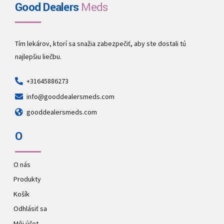
Good Dealers
Meds
Tím lekárov, ktorí sa snažia zabezpečiť, aby ste dostali tú
najlepšiu liečbu.
+31645886273
info@gooddealersmeds.com
gooddealersmeds.com
O
O nás
Produkty
Košík
Odhlásiť sa
Môj účet