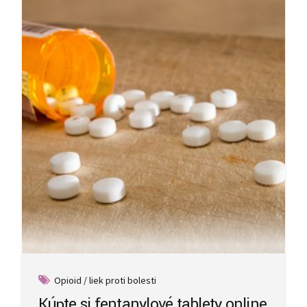
Opioid / liek proti bolesti
Kúpte si fentanylové tablety online