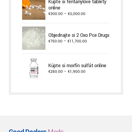
Kúpte si fentanylové tablety
online
Price
€
300.00
–
€
3,000.00
range:
€300.00
through
Objednajte si 2 Oxo Pce Drugs
€3,000.00
Price
€
750.00
–
€
11,700.00
range:
€750.00
through
Kúpte si morfín sulfát online
€11,700.00
Price
€
280.00
–
€
1,900.00
range:
€280.00
through
€1,900.00