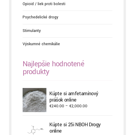
Opioid / liek proti bolesti
Psychedelické drogy
Stimulanty
Výskumné chemikálie
Najlepšie hodnotené
produkty
Kúpte si amfetamínový
prášok online
Price
€
240.00
–
€
2,000.00
range:
€240.00
Kúpte si 25i NBOH Drogy
through
online
€2,000.00