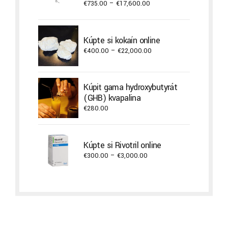
Price
€
735.00
–
€
17,600.00
range:
€735.00
through
Kúpte si kokaín online
€17,600.00
Price
€
400.00
–
€
22,000.00
range:
€400.00
through
Kúpiť gama hydroxybutyrát
€22,000.00
(GHB) kvapalina
€
280.00
Kúpte si Rivotril online
Price
€
300.00
–
€
3,000.00
range:
€300.00
through
€3,000.00