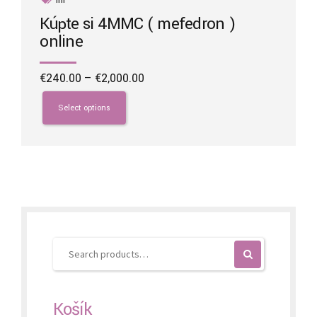
Kúpte si 4MMC ( mefedron )
online
Price
€
240.00
–
€
2,000.00
range:
This
€240.00
product
Select options
through
has
€2,000.00
multiple
variants.
The
options
may
be
chosen
on
the
product
page
Košík