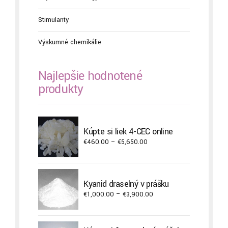
Stimulanty
Výskumné chemikálie
Najlepšie hodnotené
produkty
Kúpte si liek 4-CEC online
Price
€
460.00
–
€
5,650.00
range:
€460.00
through
Kyanid draselný v prášku
€5,650.00
Price
€
1,000.00
–
€
3,900.00
range:
€1,000.00
through