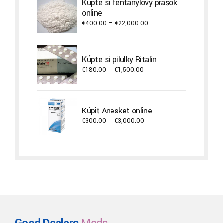
Kúpte si fentanylový prášok
€3,900.00
online
Price
€
400.00
–
€
22,000.00
range:
€400.00
through
Kúpte si pilulky Ritalin
€22,000.00
Price
€
180.00
–
€
1,500.00
range:
€180.00
through
Kúpiť Anesket online
€1,500.00
Price
€
300.00
–
€
3,000.00
range:
€300.00
through
€3,000.00