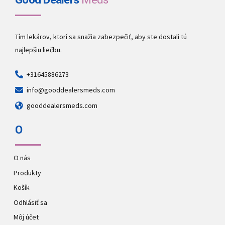
Good Dealers
Meds
Tím lekárov, ktorí sa snažia zabezpečiť, aby ste dostali tú
najlepšiu liečbu.
+31645886273
info@gooddealersmeds.com
gooddealersmeds.com
O
O nás
Produkty
Košík
Odhlásiť sa
Môj účet