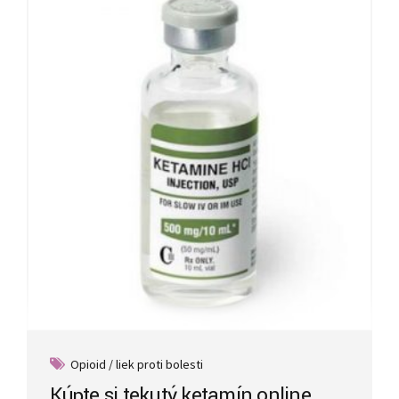
Opioid / liek proti bolesti
Kúpte si tekutý ketamín online