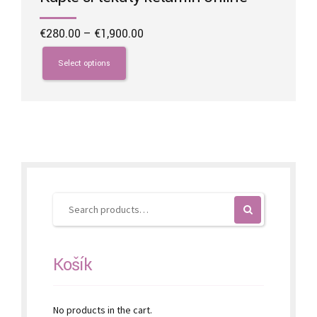
Price
€
280.00
–
€
1,900.00
range:
This
€280.00
product
Select options
through
has
€1,900.00
multiple
variants.
The
options
may
be
chosen
on
the
product
page
Košík
No products in the cart.