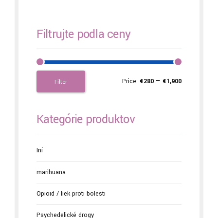
Filtrujte podľa ceny
Price:
€280
—
€1,900
Filter
Kategórie produktov
Iní
marihuana
Opioid / liek proti bolesti
Psychedelické drogy