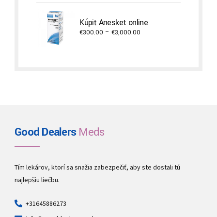
€180.00
through
Kúpiť Anesket online
€1,500.00
Price
€
300.00
–
€
3,000.00
range:
€300.00
through
€3,000.00
Good Dealers
Meds
Tím lekárov, ktorí sa snažia zabezpečiť, aby ste dostali tú
najlepšiu liečbu.
+31645886273