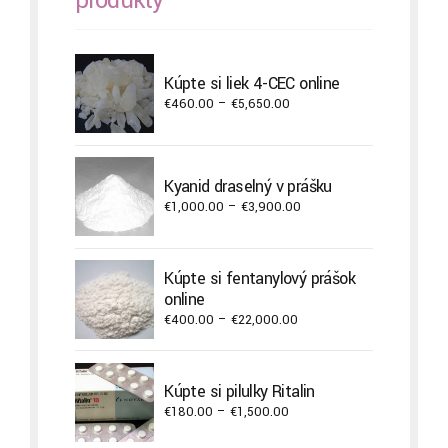
Kúpte si liek 4-CEC online
Price
€
460.00
–
€
5,650.00
range:
€460.00
through
Kyanid draselný v prášku
€5,650.00
Price
€
1,000.00
–
€
3,900.00
range:
€1,000.00
through
Kúpte si fentanylový prášok
€3,900.00
online
Price
€
400.00
–
€
22,000.00
range:
€400.00
through
Kúpte si pilulky Ritalin
€22,000.00
Price
€
180.00
–
€
1,500.00
range: