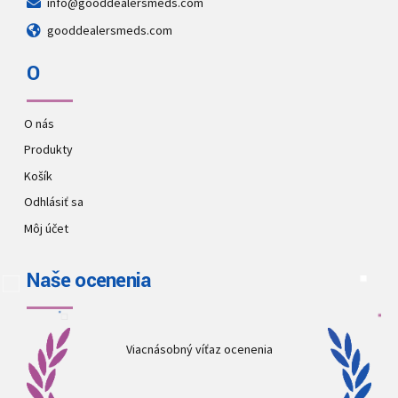
info@gooddealersmeds.com
gooddealersmeds.com
O
O nás
Produkty
Košík
Odhlásiť sa
Môj účet
Naše ocenenia
Viacnásobný víťaz ocenenia