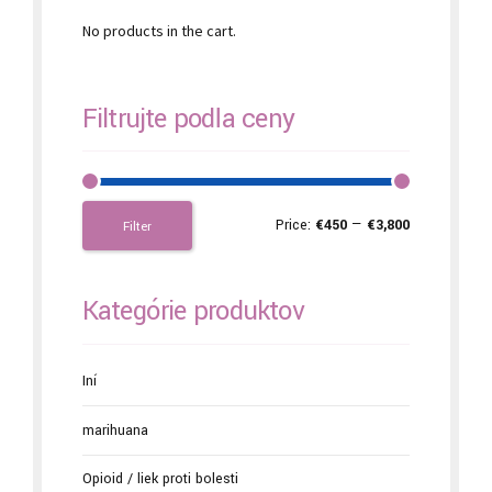
No products in the cart.
Filtrujte podľa ceny
Price:
€450
—
€3,800
Filter
Kategórie produktov
Iní
marihuana
Opioid / liek proti bolesti