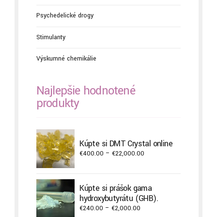
Psychedelické drogy
Stimulanty
Výskumné chemikálie
Najlepšie hodnotené
produkty
Kúpte si DMT Crystal online
Price
€
400.00
–
€
22,000.00
range:
€400.00
through
Kúpte si prášok gama
€22,000.00
hydroxybutyrátu (GHB).
Price
€
240.00
–
€
2,000.00