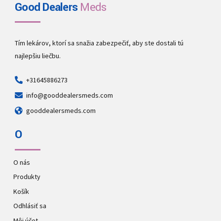
Good Dealers
Meds
Tím lekárov, ktorí sa snažia zabezpečiť, aby ste dostali tú
najlepšiu liečbu.
+31645886273
info@gooddealersmeds.com
gooddealersmeds.com
O
O nás
Produkty
Košík
Odhlásiť sa
Môj účet