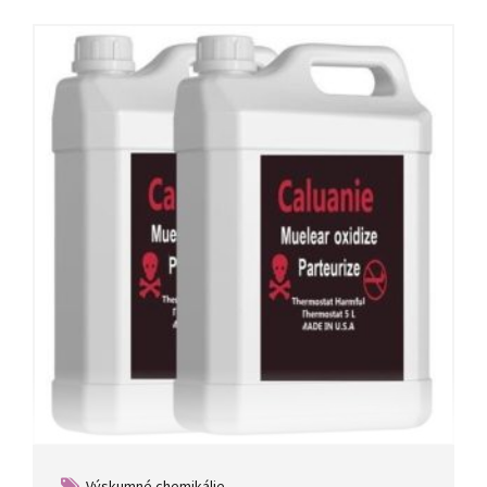
Výskumné chemikálie