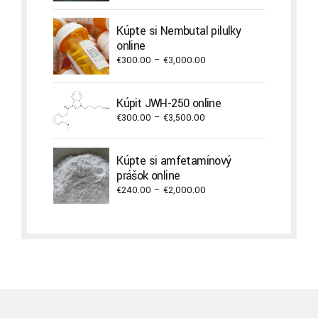
range:
€240.00
Kúpte si Nembutal pilulky
through
online
€2,000.00
Price
€
300.00
–
€
3,000.00
range:
€300.00
Kúpiť JWH-250 online
through
Price
€
300.00
–
€
3,500.00
€3,000.00
range:
€300.00
Kúpte si amfetamínový
through
prášok online
€3,500.00
Price
€
240.00
–
€
2,000.00
range:
€240.00
through
€2,000.00