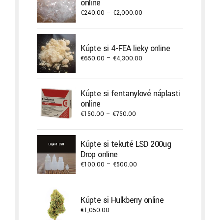
online
Price
€
240.00
–
€
2,000.00
range:
€240.00
through
Kúpte si 4-FEA lieky online
€2,000.00
Price
€
650.00
–
€
4,300.00
range:
€650.00
through
Kúpte si fentanylové náplasti
€4,300.00
online
Price
€
150.00
–
€
750.00
range:
€150.00
Kúpte si tekuté LSD 200ug
through
Drop online
€750.00
Price
€
100.00
–
€
500.00
range:
€100.00
through
Kúpte si Hulkberry online
€500.00
€
1,050.00