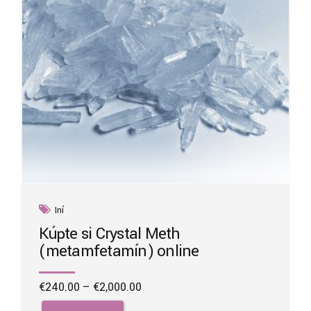
the
product
page
Iní
Kúpte si Crystal Meth
(metamfetamín) online
Price
€
240.00
–
€
2,000.00
range:
This