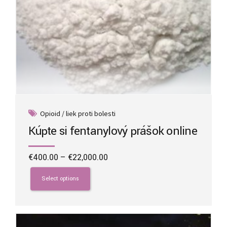
Opioid / liek proti bolesti
Kúpte si fentanylový prášok online
Price
€
400.00
–
€
22,000.00
range:
This
€400.00
product
Select options
through
has
€22,000.00
multiple
variants.
The