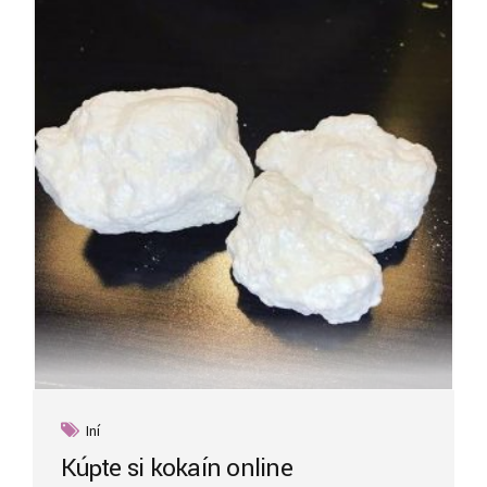
options
may
be
chosen
on
the
product
page
Iní
Kúpte si kokaín online