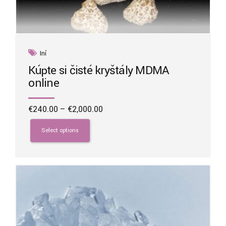
Iní
Kúpte si čisté kryštály MDMA
online
Price
€
240.00
–
€
2,000.00
range:
This
€240.00
product
Select options
through
has
€2,000.00
multiple
variants.
The
options
may
be
chosen
on