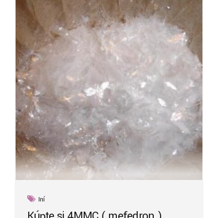
Iní
Kúpte si 4MMC ( mefedron )