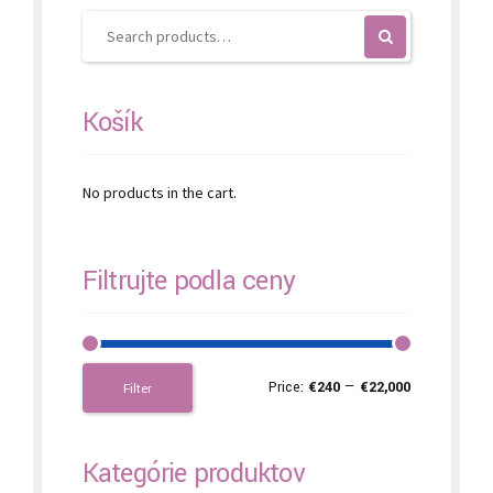
on
the
product
page
Košík
No products in the cart.
Filtrujte podľa ceny
Price:
€240
—
€22,000
Filter
Kategórie produktov