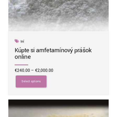
Iní
Kúpte si amfetamínový prášok
online
Price
€
240.00
–
€
2,000.00
range:
This
€240.00
product
Select options
through
has
€2,000.00
multiple
variants.
The
options
may