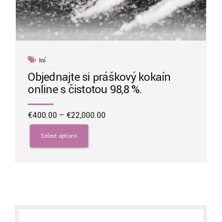
Iní
Objednajte si práškový kokaín
online s čistotou 98,8 %.
Price
€
400.00
–
€
22,000.00
range:
This
€400.00
product
Select options
through
has
€22,000.00
multiple
variants.
The
options
may
be
chosen