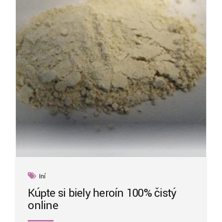
be
chosen
on
the
product
page
Iní
Kúpte si biely heroín 100% čistý
online