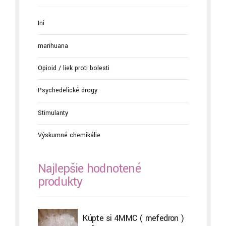
Iní
marihuana
Opioid / liek proti bolesti
Psychedelické drogy
Stimulanty
Výskumné chemikálie
Najlepšie hodnotené
produkty
Kúpte si 4MMC ( mefedron )