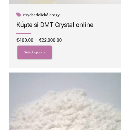
Psychedelické drogy
Kúpte si DMT Crystal online
Price
€
400.00
–
€
22,000.00
range:
This
€400.00
product
Select options
through
has
€22,000.00
multiple
variants.
The
options
may
be
chosen
on
the
product
page