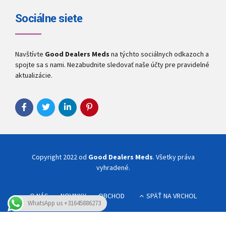
Sociálne siete
Navštívte
Good Dealers Meds
na týchto sociálnych odkazoch a
spojte sa s nami. Nezabudnite sledovať naše účty pre pravidelné
aktualizácie.
Copyright 2022 od
Good Dealers Meds
. Všetky práva
vyhradené.
O NÁS
NOVINKY
OBCHOD
SPÄŤ NA VRCHOL
WhatsApp us +31645886273