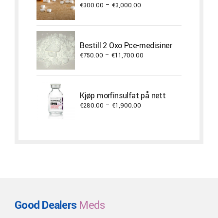
Price
€
300.00
–
€
3,000.00
range:
€300.00
through
Bestill 2 Oxo Pce-medisiner
€3,000.00
Price
€
750.00
–
€
11,700.00
range:
€750.00
through
Kjøp morfinsulfat på nett
€11,700.00
Price
€
280.00
–
€
1,900.00
range:
€280.00
through
€1,900.00
Good Dealers
Meds