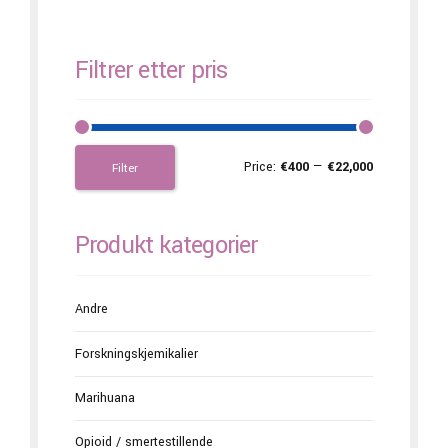
Filtrer etter pris
Price:
€400
—
€22,000
Filter
Produkt kategorier
Andre
Forskningskjemikalier
Marihuana
Opioid / smertestillende