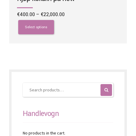
Price
€
400.00
–
€
22,000.00
range:
This
€400.00
product
Select options
through
has
€22,000.00
multiple
variants.
The
options
may
be
chosen
on
the
product
page
Handlevogn
No products in the cart.