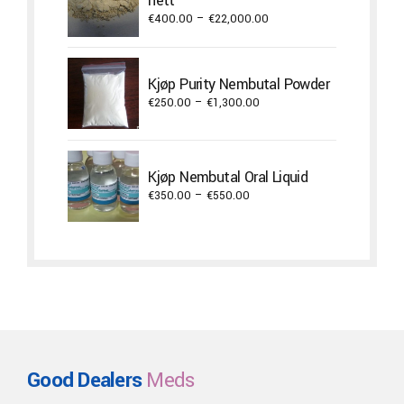
nett
Price
€
400.00
–
€
22,000.00
range:
€400.00
through
Kjøp Purity Nembutal Powder
€22,000.00
Price
€
250.00
–
€
1,300.00
range:
€250.00
through
Kjøp Nembutal Oral Liquid
€1,300.00
Price
€
350.00
–
€
550.00
range:
€350.00
through
€550.00
Good Dealers
Meds