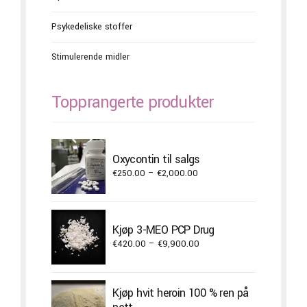
Psykedeliske stoffer
Stimulerende midler
Topprangerte produkter
Oxycontin til salgs
Price
€
250.00
–
€
2,000.00
range:
€250.00
through
Kjøp 3-MEO PCP Drug
€2,000.00
Price
€
420.00
–
€
9,900.00
range:
€420.00
through
Kjøp hvit heroin 100 % ren på
€9,900.00