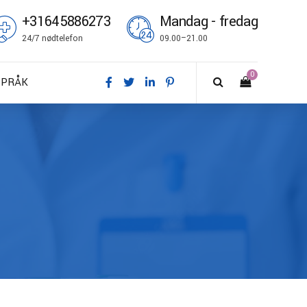
+31645886273
Mandag - fredag
24/7 nødtelefon
09.00–21.00
0
SPRÅK
A – Dansk
E – Deutsch
N – English
S – Español
R – Français
I – Suomi
T – Italiano
O – Norsk bokmål