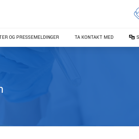
TER OG PRESSEMELDINGER
TA KONTAKT MED
D
D
E
E
n
F
F
I
N