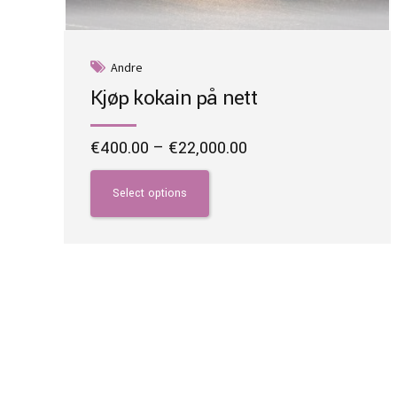
Andre
Kjøp kokain på nett
Price
€
400.00
–
€
22,000.00
range:
This
€400.00
product
Select options
through
has
€22,000.00
multiple
variants.
The
options
may
be
chosen
on