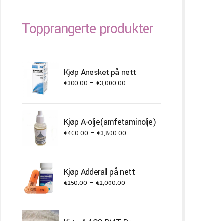
Topprangerte produkter
Kjøp Anesket på nett
Price
€
300.00
–
€
3,000.00
range:
€300.00
through
Kjøp A-olje(amfetaminolje)
€3,000.00
Price
€
400.00
–
€
3,800.00
range:
€400.00
through
Kjøp Adderall på nett
€3,800.00
Price
€
250.00
–
€
2,000.00
range:
€250.00
through