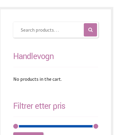
K – Slovenčina
L – Slovenščina
中文 (简体)
Handlevogn
No products in the cart.
Filtrer etter pris